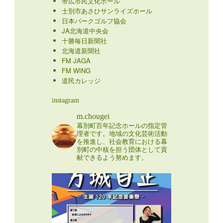
帯広市民文化ホール
士別市あさひサンライズホール
日本パークゴルフ協会
JA北海道中央会
十勝毎日新聞社
北海道新聞社
FM JAGA
FM WING
道民カレッジ
instagram
m.chougei
幕別町百年記念ホールの指定管
理者です。地域の文化芸術活動
を推進し、社会教育における幕
別町の中核を担う団体として貢
献できるよう努めます。