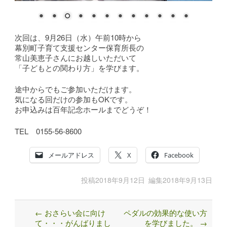
次回は、9月26日（水）午前10時から
幕別町子育て支援センター保育所長の
常山美恵子さんにお越しいただいて
「子どもとの関わり方」を学びます。
途中からでもご参加いただけます。
気になる回だけの参加もOKです。
お申込みは百年記念ホールまでどうぞ！
TEL 0155-56-8600
メールアドレス
X
Facebook
投稿
2018年9月12日
編集
2018年9月13日
←
おさらい会に向け
ペダルの効果的な使い方
Post
て・・・がんばりまし
を学びました。
→
navigation