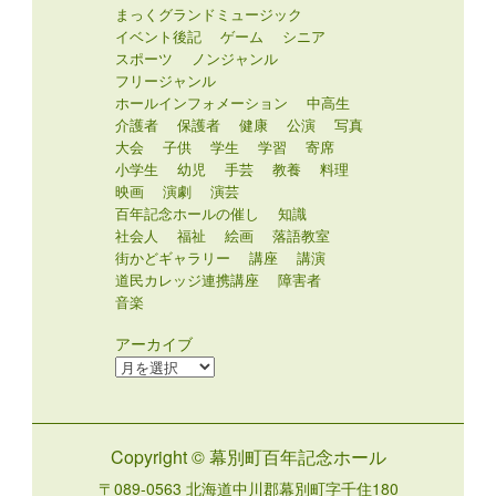
まっくグランドミュージック
イベント後記
ゲーム
シニア
スポーツ
ノンジャンル
フリージャンル
ホールインフォメーション
中高生
介護者
保護者
健康
公演
写真
大会
子供
学生
学習
寄席
小学生
幼児
手芸
教養
料理
映画
演劇
演芸
百年記念ホールの催し
知識
社会人
福祉
絵画
落語教室
街かどギャラリー
講座
講演
道民カレッジ連携講座
障害者
音楽
アーカイブ
ア
ー
カ
イ
Copyright © 幕別町百年記念ホール
ブ
〒089-0563 北海道中川郡幕別町字千住180