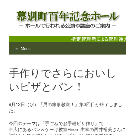
Menu
幕別町百年記念ホール
ホールで行われる公演や講座のご案内
Skip
to
手作りでさらにおいし
content
いピザとパン！
9月12日（水）「男の家事教室！」第3回目が終了しまし
た。
今回のテーマは「手ごねでお手軽ピザ作り」で
帯広にあるパン＆ケーキ教室Hiromi主宰の西井裕美さんに