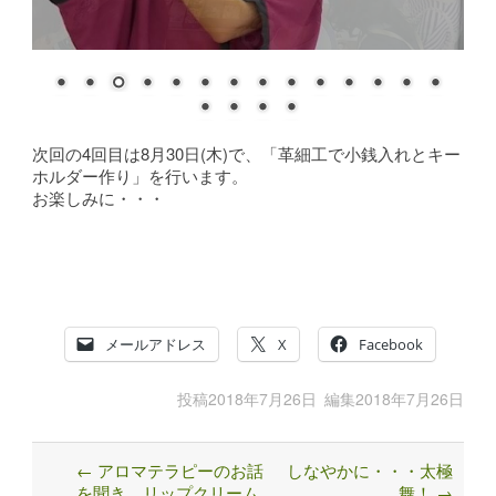
次回の4回目は8月30日(木)で、「革細工で小銭入れとキー
ホルダー作り」を行います。
お楽しみに・・・
メールアドレス
X
Facebook
投稿
2018年7月26日
編集
2018年7月26日
←
アロマテラピーのお話
しなやかに・・・太極
Post
を聞き、リップクリーム
舞！
→
navigation