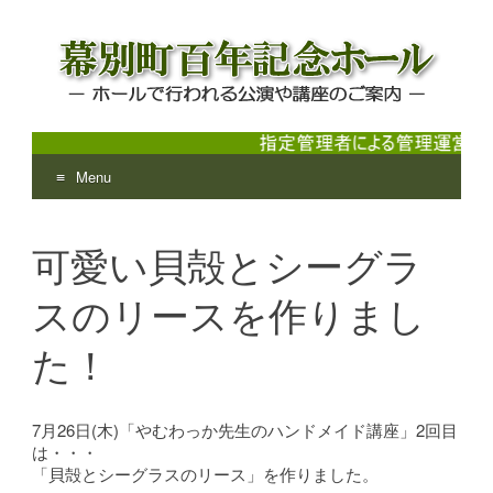
Menu
幕別町百年記念ホール
ホールで行われる公演や講座のご案内
Skip
to
可愛い貝殻とシーグラ
content
スのリースを作りまし
た！
7月26日(木)「やむわっか先生のハンドメイド講座」2回目
は・・・
「貝殻とシーグラスのリース」を作りました。