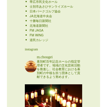
帯広市民文化ホール
士別市あさひサンライズホール
日本パークゴルフ協会
JA北海道中央会
十勝毎日新聞社
北海道新聞社
FM JAGA
FM WING
道民カレッジ
instagram
m.chougei
幕別町百年記念ホールの指定管
理者です。地域の文化芸術活動
を推進し、社会教育における幕
別町の中核を担う団体として貢
献できるよう努めます。