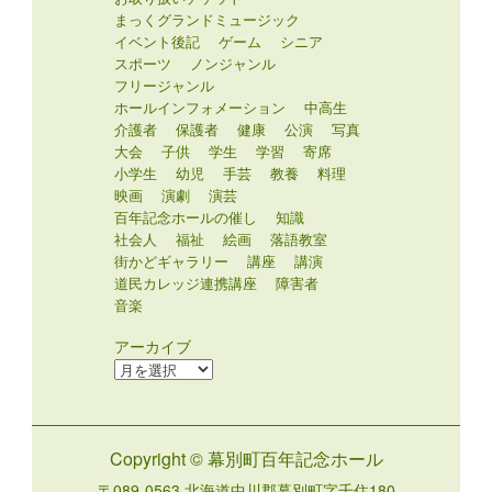
まっくグランドミュージック
イベント後記
ゲーム
シニア
スポーツ
ノンジャンル
フリージャンル
ホールインフォメーション
中高生
介護者
保護者
健康
公演
写真
大会
子供
学生
学習
寄席
小学生
幼児
手芸
教養
料理
映画
演劇
演芸
百年記念ホールの催し
知識
社会人
福祉
絵画
落語教室
街かどギャラリー
講座
講演
道民カレッジ連携講座
障害者
音楽
アーカイブ
ア
ー
カ
イ
Copyright © 幕別町百年記念ホール
ブ
〒089-0563 北海道中川郡幕別町字千住180