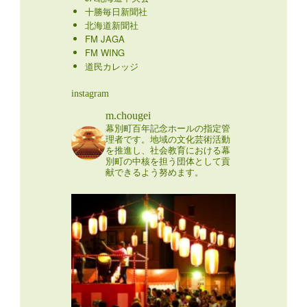
十勝毎日新聞社
北海道新聞社
FM JAGA
FM WING
道民カレッジ
instagram
m.chougei
幕別町百年記念ホールの指定管
理者です。地域の文化芸術活動
を推進し、社会教育における幕
別町の中核を担う団体として貢
献できるよう努めます。