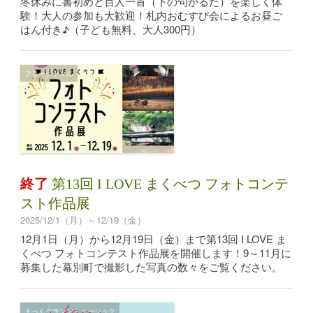
冬休みに書初めと百人一首（下の句かるた）を楽しく体
験！大人の参加も大歓迎！札内おむすび会によるお昼ご
はん付き♪（子ども無料、大人300円）
フリージャンル
終了
第13回 I LOVE まくべつ フォトコンテ
スト作品展
2025/12/1（月）～12/19（金）
12月1日（月）から12月19日（金）まで第13回 I LOVE ま
くべつ フォトコンテスト作品展を開催します！9～11月に
募集した幕別町で撮影した写真の数々をご覧ください。
まっくグランドミュージック