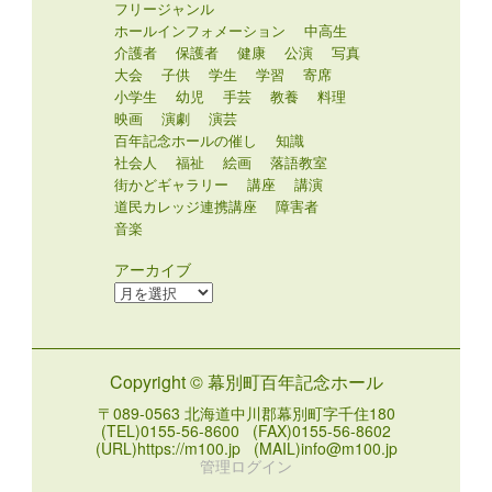
フリージャンル
ホールインフォメーション
中高生
介護者
保護者
健康
公演
写真
大会
子供
学生
学習
寄席
小学生
幼児
手芸
教養
料理
映画
演劇
演芸
百年記念ホールの催し
知識
社会人
福祉
絵画
落語教室
街かどギャラリー
講座
講演
道民カレッジ連携講座
障害者
音楽
アーカイブ
ア
ー
カ
イ
Copyright © 幕別町百年記念ホール
ブ
〒089-0563 北海道中川郡幕別町字千住180
(TEL)0155-56-8600 (FAX)0155-56-8602
(URL)https://m100.jp (MAIL)info@m100.jp
管理ログイン