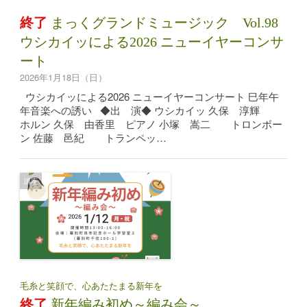
終了
まっくグランドミュージック Vol.98
ウシカイッによる2026 ニューイヤーコンサ
ート
2026年1月18日（日）
ウシカイッによる2026 ニューイヤーコンサート 巳年午
年音楽への誘い ◆出 演◆ ウシカイッ 久保 淳輝
ホルン 久保 由香里 ピアノ 小塚 嵩二 トロンボー
ン 佐藤 邑紀 トランペッ…
講座
毛糸と笑顔で、心あたたまる新年を
終了
新年編み初め～編み会～