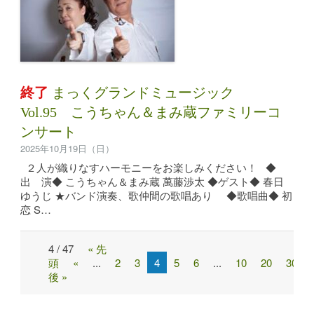
終了
まっくグランドミュージック
Vol.95 こうちゃん＆まみ蔵ファミリーコ
ンサート
2025年10月19日（日）
２人が織りなすハーモニーをお楽しみください！ ◆
出 演◆ こうちゃん＆まみ蔵 萬藤渉太 ◆ゲスト◆ 春日
ゆうじ ★バンド演奏、歌仲間の歌唱あり ◆歌唱曲◆ 初
恋 S…
4 / 47
« 先
Post
頭
«
...
2
3
4
5
6
...
10
20
30
navigation
後 »