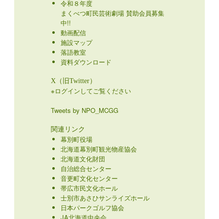
令和８年度
まくべつ町民芸術劇場 賛助会員募集
中!!
動画配信
施設マップ
落語教室
資料ダウンロード
X（旧Twitter）
※ログインしてご覧ください
Tweets by NPO_MCGG
関連リンク
幕別町役場
北海道幕別町観光物産協会
北海道文化財団
自治総合センター
音更町文化センター
帯広市民文化ホール
士別市あさひサンライズホール
日本パークゴルフ協会
JA北海道中央会