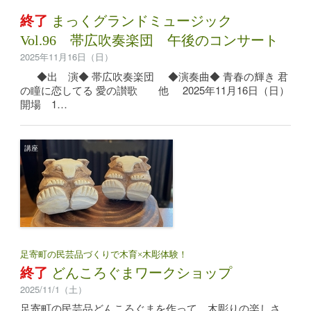
終了
まっくグランドミュージック
Vol.96 帯広吹奏楽団 午後のコンサート
2025年11月16日（日）
◆出 演◆ 帯広吹奏楽団 ◆演奏曲◆ 青春の輝き 君
の瞳に恋してる 愛の讃歌 他 2025年11月16日（日）
開場 1…
講座
足寄町の民芸品づくりで木育×木彫体験！
終了
どんころぐまワークショップ
2025/11/1（土）
足寄町の民芸品どんころぐまを作って、木彫りの楽しさ