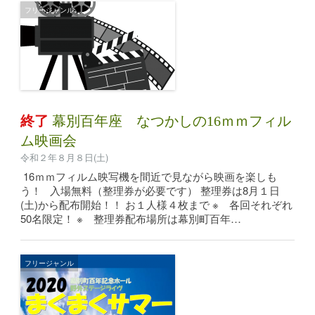
フリージャンル
終了
幕別百年座 なつかしの16ｍｍフィル
ム映画会
令和２年８月８日(土)
16ｍｍフィルム映写機を間近で見ながら映画を楽しも
う！ 入場無料（整理券が必要です） 整理券は8月１日
(土)から配布開始！！ お１人様４枚まで ※ 各回それぞれ
50名限定！ ※ 整理券配布場所は幕別町百年…
フリージャンル