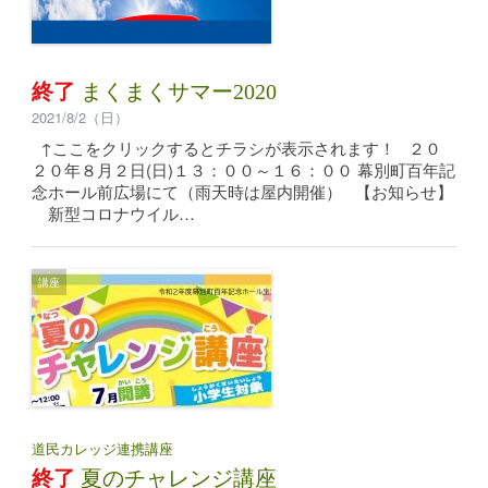
終了
まくまくサマー2020
2021/8/2（日）
↑ここをクリックするとチラシが表示されます！ ２０
２０年８月２日(日)１３：００～１６：００ 幕別町百年記
念ホール前広場にて（雨天時は屋内開催） 【お知らせ】
新型コロナウイル…
講座
道民カレッジ連携講座
終了
夏のチャレンジ講座