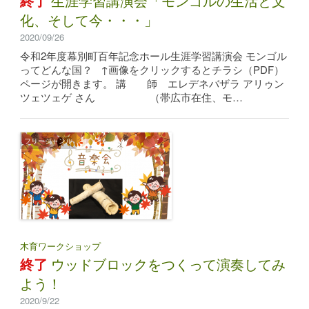
終了
生涯学習講演会「モンゴルの生活と文
化、そして今・・・」
2020/09/26
令和2年度幕別町百年記念ホール生涯学習講演会 モンゴル
ってどんな国？ ↑画像をクリックするとチラシ（PDF）
ページが開きます。 講 師 エレデネバザラ アリゥン
ツェツェゲ さん （帯広市在住、モ…
フリージャンル
木育ワークショップ
終了
ウッドブロックをつくって演奏してみ
よう！
2020/9/22