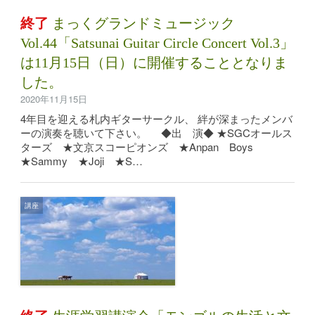
終了
まっくグランドミュージック
Vol.44「Satsunai Guitar Circle Concert Vol.3」
は11月15日（日）に開催することとなりま
した。
2020年11月15日
4年目を迎える札内ギターサークル、 絆が深まったメンバ
ーの演奏を聴いて下さい。 ◆出 演◆ ★SGCオールス
ターズ ★文京スコーピオンズ ★Anpan Boys
★Sammy ★Joji ★S…
講座