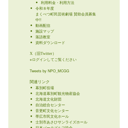
利用料金・利用方法
令和８年度
まくべつ町民芸術劇場 賛助会員募集
中!!
動画配信
施設マップ
落語教室
資料ダウンロード
X（旧Twitter）
※ログインしてご覧ください
Tweets by NPO_MCGG
関連リンク
幕別町役場
北海道幕別町観光物産協会
北海道文化財団
自治総合センター
音更町文化センター
帯広市民文化ホール
士別市あさひサンライズホール
日本パークゴルフ協会