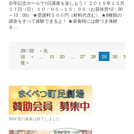
百年記念ホールで1日講座を楽しもう！ ２０１５年１２月
２７日（日） １０：００～１５：００（お昼休憩12：00
～13：00） ★受講料５００円（材料代含む） ★8種類の
講座をすべて体験できるよ！ ★昼食時には餅つき体験
＆…
29 / 32
« 先
Post
頭
«
...
10
20
...
27
28
29
30
31
navigation
後 »
R8年度の募集は終了しました