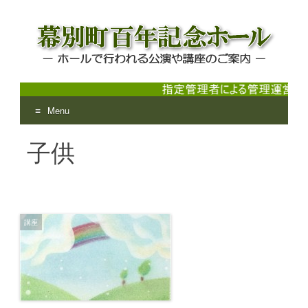
Menu
幕別町百年記念ホール
ホールで行われる公演や講座のご案内
Skip
子供
to
content
講座