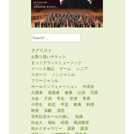
Search
タグリスト
お取り扱いチケット
まっくグランドミュージック
イベント後記
ゲーム
シニア
スポーツ
ノンジャンル
フリージャンル
ホールインフォメーション
中高生
介護者
保護者
健康
公演
写真
大会
子供
学生
学習
寄席
小学生
幼児
手芸
教養
料理
映画
演劇
演芸
百年記念ホールの催し
知識
社会人
福祉
絵画
落語教室
街かどギャラリー
講座
講演