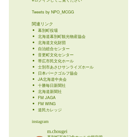
Tweets by NPO_MCGG
関連リンク
幕別町役場
北海道幕別町観光物産協会
北海道文化財団
自治総合センター
音更町文化センター
帯広市民文化ホール
士別市あさひサンライズホール
日本パークゴルフ協会
JA北海道中央会
十勝毎日新聞社
北海道新聞社
FM JAGA
FM WING
道民カレッジ
instagram
m.chougei
幕別町百年記念ホールの指定管