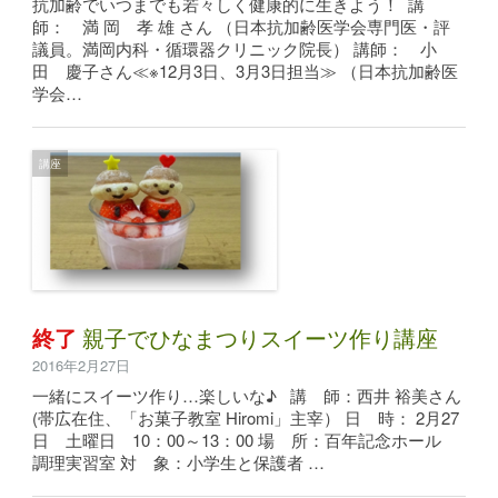
抗加齢でいつまでも若々しく健康的に生きよう！ 講
師： 満 岡 孝 雄 さん （日本抗加齢医学会専門医・評
議員。満岡内科・循環器クリニック院長） 講師： 小
田 慶子さん≪※12月3日、3月3日担当≫ （日本抗加齢医
学会…
講座
終了
親子でひなまつりスイーツ作り講座
2016年2月27日
一緒にスイーツ作り…楽しいな♪ 講 師：西井 裕美さん
(帯広在住、「お菓子教室 Hiromi」主宰） 日 時： 2月27
日 土曜日 10：00～13：00 場 所：百年記念ホール
調理実習室 対 象：小学生と保護者 …