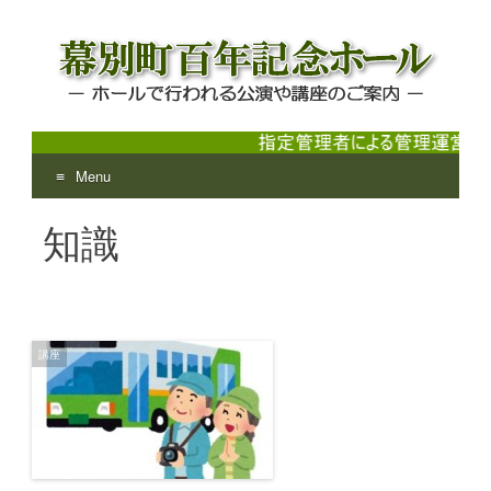
Menu
幕別町百年記念ホール
ホールで行われる公演や講座のご案内
Skip
知識
to
content
講座