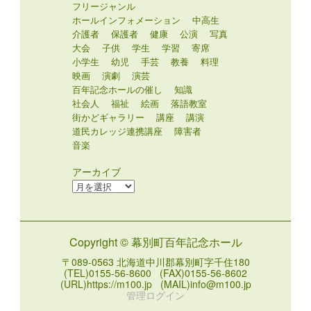
フリージャンル
ホールインフォメーション
中高生
介護者
保護者
健康
公演
写真
大会
子供
学生
学習
寄席
小学生
幼児
手芸
教養
料理
映画
演劇
演芸
百年記念ホールの催し
知識
社会人
福祉
絵画
落語教室
街かどギャラリー
講座
講演
道民カレッジ連携講座
障害者
音楽
アーカイブ
ア
ー
カ
イ
Copyright © 幕別町百年記念ホール
ブ
〒089-0563 北海道中川郡幕別町字千住180
(TEL)0155-56-8600 (FAX)0155-56-8602
(URL)https://m100.jp (MAIL)info@m100.jp
管理ログイン