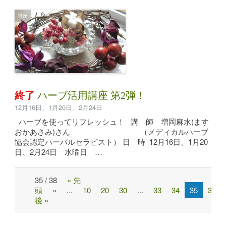
講座
終了
ハーブ活用講座 第2弾！
12月16日、1月20日、2月24日
ハーブを使ってリフレッシュ！ 講 師 増岡麻水(ます
おかあさみ)さん （メディカルハーブ
協会認定ハーバルセラピスト） 日 時 12月16日、1月20
日、2月24日 水曜日 …
35 / 38
« 先
Post
頭
«
...
10
20
30
...
33
34
35
36
navigation
後 »