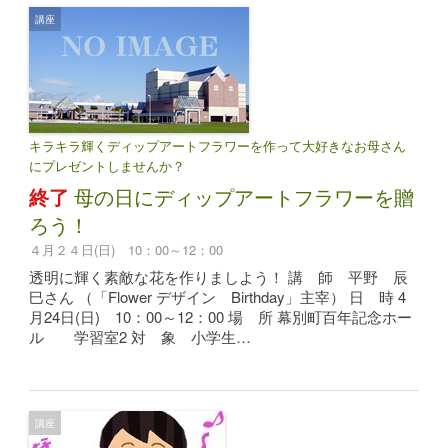
講座
キラキラ輝くディップアートフラワーを作って大好きなお母さん
にプレゼントしませんか？
終了
母の日にディップアートフラワーを贈
ろう！
４月２４日(日) 10：00～12：00
透明に輝く素敵な花を作りましよう！ 講 師 平野 辰
巳さん （「Flower デザイン Birthday」主宰） 日 時 4
月24日(日) 10：00～12：00 場 所 幕別町百年記念ホー
ル 学習室2 対 象 小学生…
講座