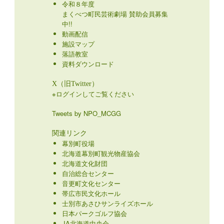
令和８年度
まくべつ町民芸術劇場 賛助会員募集
中!!
動画配信
施設マップ
落語教室
資料ダウンロード
X（旧Twitter）
※ログインしてご覧ください
Tweets by NPO_MCGG
関連リンク
幕別町役場
北海道幕別町観光物産協会
北海道文化財団
自治総合センター
音更町文化センター
帯広市民文化ホール
士別市あさひサンライズホール
日本パークゴルフ協会
JA北海道中央会