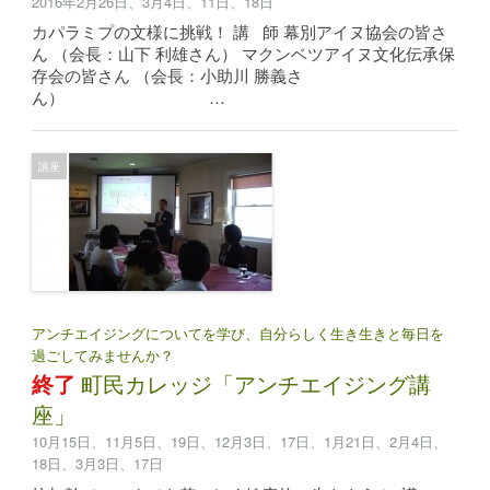
2016年2月26日、3月4日、11日、18日
カパラミプの文様に挑戦！ 講 師 幕別アイヌ協会の皆さ
ん （会長：山下 利雄さん） マクンベツアイヌ文化伝承保
存会の皆さん （会長：小助川 勝義さ
ん） …
講座
アンチエイジングについてを学び、自分らしく生き生きと毎日を
過ごしてみませんか？
終了
町民カレッジ「アンチエイジング講
座」
10月15日、11月5日、19日、12月3日、17日、1月21日、2月4日、
18日、3月3日、17日