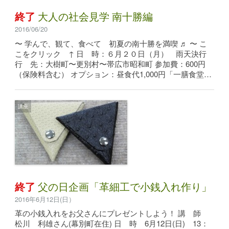
終了
大人の社会見学 南十勝編
2016/06/20
〜 学んで、観て、食べて 初夏の南十勝を満喫 ♬ 〜 こ
こをクリック ↑ 日 時：６月２０日（月） 雨天決行
行 先：大樹町〜更別村〜帯広市昭和町 参加費：600円
（保険料含む） オプション：昼食代1,000円「一膳食堂…
講座
終了
父の日企画「革細工で小銭入れ作り」
2016年6月12日(日）
革の小銭入れをお父さんにプレゼントしよう！ 講 師
松川 利雄さん(幕別町在住) 日 時 6月12日(日) 13：