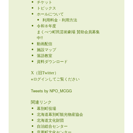
チケット
トピックス
ホールについて
利用料金・利用方法
令和８年度
まくべつ町民芸術劇場 賛助会員募集
中!!
動画配信
施設マップ
落語教室
資料ダウンロード
X（旧Twitter）
※ログインしてご覧ください
Tweets by NPO_MCGG
関連リンク
幕別町役場
北海道幕別町観光物産協会
北海道文化財団
自治総合センター
音更町文化センター