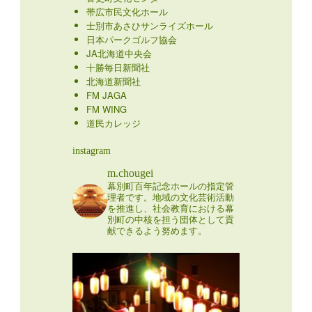
帯広市民文化ホール
士別市あさひサンライズホール
日本パークゴルフ協会
JA北海道中央会
十勝毎日新聞社
北海道新聞社
FM JAGA
FM WING
道民カレッジ
instagram
m.chougei
幕別町百年記念ホールの指定管
理者です。地域の文化芸術活動
を推進し、社会教育における幕
別町の中核を担う団体として貢
献できるよう努めます。