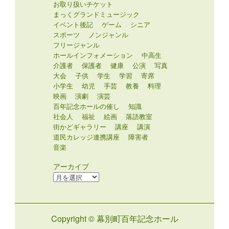
お取り扱いチケット
まっくグランドミュージック
イベント後記
ゲーム
シニア
スポーツ
ノンジャンル
フリージャンル
ホールインフォメーション
中高生
介護者
保護者
健康
公演
写真
大会
子供
学生
学習
寄席
小学生
幼児
手芸
教養
料理
映画
演劇
演芸
百年記念ホールの催し
知識
社会人
福祉
絵画
落語教室
街かどギャラリー
講座
講演
道民カレッジ連携講座
障害者
音楽
アーカイブ
ア
ー
カ
イ
Copyright © 幕別町百年記念ホール
ブ