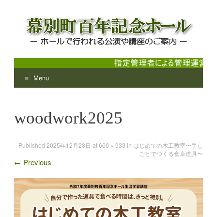
Menu
幕別町百年記念ホール
ホールで行われる公演や講座のご案内
Skip
to
woodwork2025
content
Published
2025年12月28日
at
660 × 933
in
はじめての木工教室〜手し
ごとでつくる食卓道具〜
←
Previous