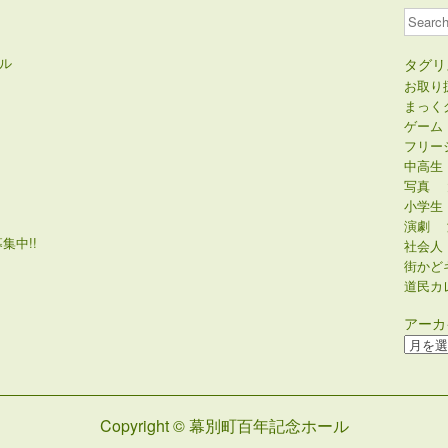
Search
ル
タグリ
お取り
まっく
ゲーム
フリー
中高生
写真
小学生
演劇
集中!!
社会人
街かど
道民カ
アーカ
ア
ー
カ
イ
Copyright © 幕別町百年記念ホール
ブ