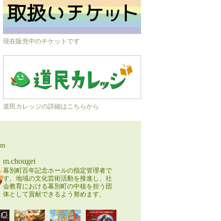
現在販売中のチケットです
道民カレッジの詳細はこちらから
am
m.chougei
幕別町百年記念ホールの指定管理者で
す。地域の文化芸術活動を推進し、社
会教育における幕別町の中核を担う団
体として貢献できるよう努めます。