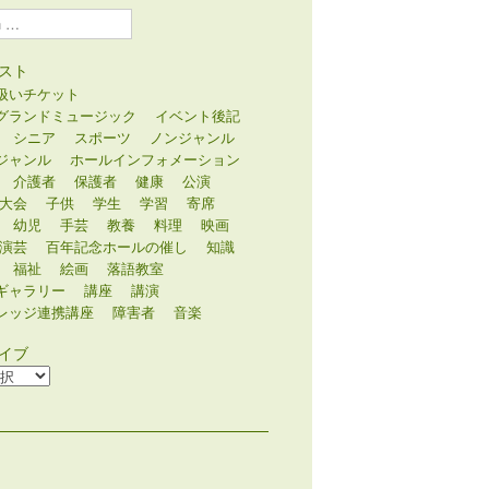
スト
扱いチケット
グランドミュージック
イベント後記
シニア
スポーツ
ノンジャンル
ジャンル
ホールインフォメーション
介護者
保護者
健康
公演
大会
子供
学生
学習
寄席
幼児
手芸
教養
料理
映画
演芸
百年記念ホールの催し
知識
福祉
絵画
落語教室
ギャラリー
講座
講演
レッジ連携講座
障害者
音楽
イブ