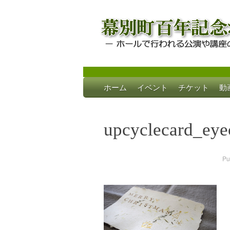
Skip
ホーム
イベント
チケット
動
to
幕別町百年記念
ホールで行われる公演や講座のご案内
content
upcyclecard_eye
Pu