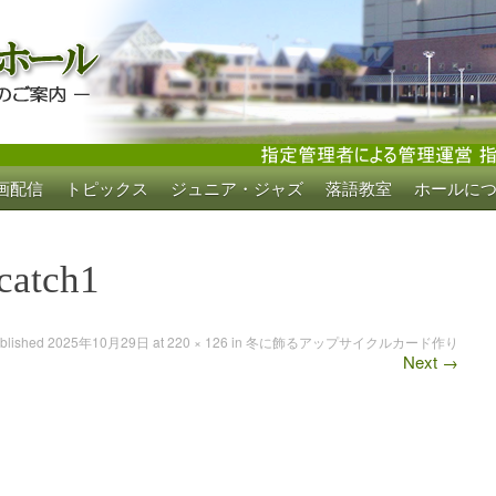
画配信
トピックス
ジュニア・ジャズ
落語教室
ホールに
ホール
catch1
blished
2025年10月29日
at
220 × 126
in
冬に飾るアップサイクルカード作り
Next
→