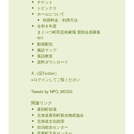
チケット
トピックス
ホールについて
利用料金・利用方法
令和８年度
まくべつ町民芸術劇場 賛助会員募集
中!!
動画配信
施設マップ
落語教室
資料ダウンロード
X（旧Twitter）
※ログインしてご覧ください
Tweets by NPO_MCGG
関連リンク
幕別町役場
北海道幕別町観光物産協会
北海道文化財団
自治総合センター
音更町文化センター