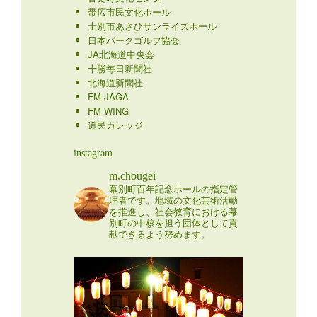
帯広市民文化ホール
士別市あさひサンライズホール
日本パークゴルフ協会
JA北海道中央会
十勝毎日新聞社
北海道新聞社
FM JAGA
FM WING
道民カレッジ
instagram
m.chougei
幕別町百年記念ホールの指定管
理者です。地域の文化芸術活動
を推進し、社会教育における幕
別町の中核を担う団体として貢
献できるよう努めます。