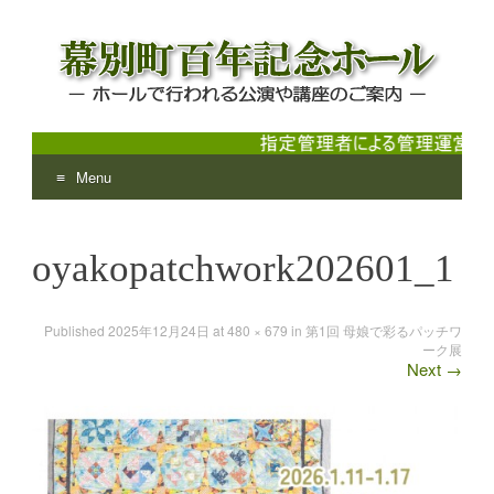
Menu
幕別町百年記念ホール
ホールで行われる公演や講座のご案内
Skip
to
oyakopatchwork202601_1
content
Published
2025年12月24日
at
480 × 679
in
第1回 母娘で彩るパッチワ
ーク展
Next
→