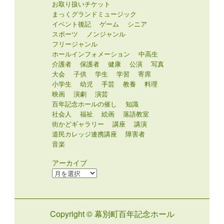
お取り扱いチケット
まっくグランドミュージック
イベント後記
ゲーム
シニア
スポーツ
ノンジャンル
フリージャンル
ホールインフォメーション
中高生
介護者
保護者
健康
公演
写真
大会
子供
学生
学習
寄席
小学生
幼児
手芸
教養
料理
映画
演劇
演芸
百年記念ホールの催し
知識
社会人
福祉
絵画
落語教室
街かどギャラリー
講座
講演
道民カレッジ連携講座
障害者
音楽
アーカイブ
ア
ー
カ
イ
Copyright © 幕別町百年記念ホール
ブ