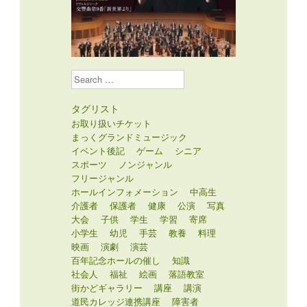
Search
タグリスト
お取り扱いチケット
まっくグランドミュージック
イベント後記
ゲーム
シニア
スポーツ
ノンジャンル
フリージャンル
ホールインフォメーション
中高生
介護者
保護者
健康
公演
写真
大会
子供
学生
学習
寄席
小学生
幼児
手芸
教養
料理
映画
演劇
演芸
百年記念ホールの催し
知識
社会人
福祉
絵画
落語教室
街かどギャラリー
講座
講演
道民カレッジ連携講座
障害者