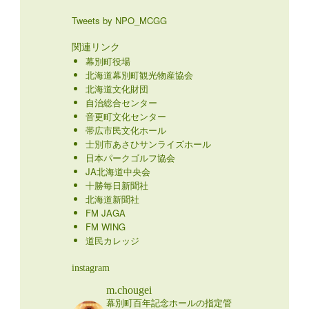
Tweets by NPO_MCGG
関連リンク
幕別町役場
北海道幕別町観光物産協会
北海道文化財団
自治総合センター
音更町文化センター
帯広市民文化ホール
士別市あさひサンライズホール
日本パークゴルフ協会
JA北海道中央会
十勝毎日新聞社
北海道新聞社
FM JAGA
FM WING
道民カレッジ
instagram
m.chougei
幕別町百年記念ホールの指定管