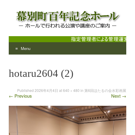
Menu
幕別町百年記念ホール
ホールで行われる公演や講座のご案内
Skip
to
hotaru2604 (2)
content
Published
2026年4月4日
at
640 × 480
in
第6回ほたるの会水彩画展
←
Previous
Next
→