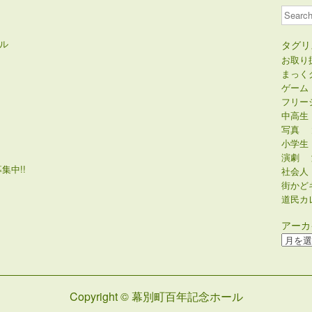
Search
ル
タグリ
お取り
まっく
ゲーム
フリー
中高生
写真
小学生
演劇
集中!!
社会人
街かど
道民カ
アーカ
ア
ー
カ
イ
Copyright © 幕別町百年記念ホール
ブ