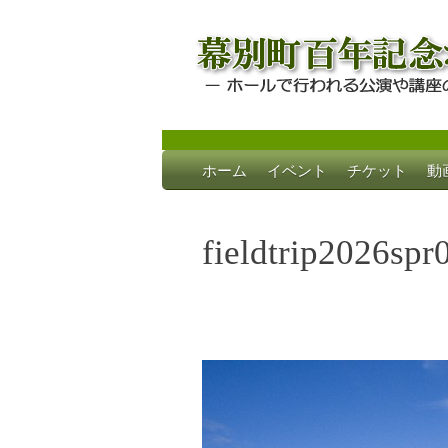
Skip
ホーム
イベント
チケット
動
to
幕別町百年記念
ホールで行われる公演や講座のご案内
content
fieldtrip2026spr