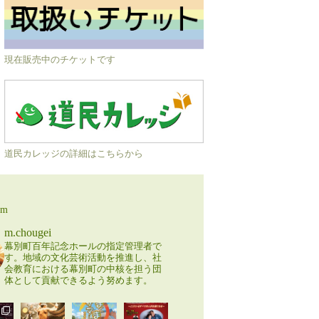
現在販売中のチケットです
道民カレッジの詳細はこちらから
am
m.chougei
幕別町百年記念ホールの指定管理者で
す。地域の文化芸術活動を推進し、社
会教育における幕別町の中核を担う団
体として貢献できるよう努めます。