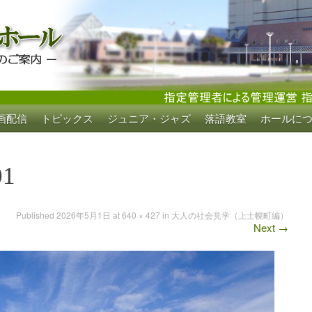
画配信
トピックス
ジュニア・ジャズ
落語教室
ホールに
ホール
01
Published
2026年5月1日
at
640 × 427
in
大人の社会見学（上士幌町編）
Next
→