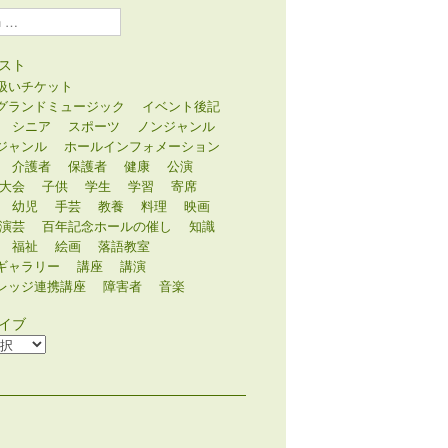
スト
扱いチケット
グランドミュージック
イベント後記
シニア
スポーツ
ノンジャンル
ジャンル
ホールインフォメーション
介護者
保護者
健康
公演
大会
子供
学生
学習
寄席
幼児
手芸
教養
料理
映画
演芸
百年記念ホールの催し
知識
福祉
絵画
落語教室
ギャラリー
講座
講演
レッジ連携講座
障害者
音楽
イブ