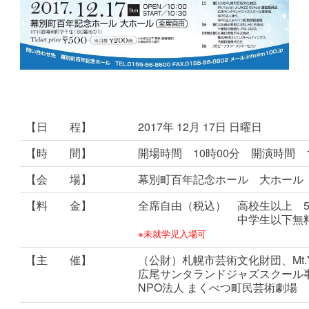
【日 程】
2017年 12月 17日 日曜日
【時 間】
開場時間 10時00分 開演時間 1
【会 場】
幕別町百年記念ホール 大ホール
【料 金】
全席自由（税込） 高校生以上 50
中学生以下無料（要
※未就学児入場可
【主 催】
（公財）札幌市芸術文化財団、
Mt
広尾サンタランドジャズスクール
NPO法人 まくべつ町民芸術劇場