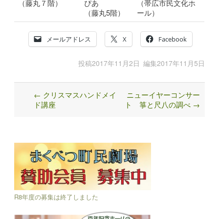
（藤丸７階）
ぴあ
（帯広市民文化ホ
（藤丸5階）
ール）
メールアドレス
X
Facebook
投稿
2017年11月2日
編集
2017年11月5日
←
クリスマスハンドメイ
ニューイヤーコンサー
Post
ド講座
ト 箏と尺八の調べ
→
navigation
R8年度の募集は終了しました