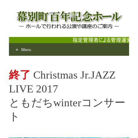
Menu
幕別町百年記念ホール
ホールで行われる公演や講座のご案内
Skip
to
終了
Christmas Jr.JAZZ
content
LIVE 2017
ともだちwinterコンサー
ト