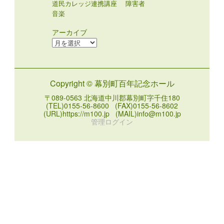
道民カレッジ連携講座
障害者
音楽
アーカイブ
ア
ー
カ
イ
Copyright © 幕別町百年記念ホール
ブ
〒089-0563 北海道中川郡幕別町字千住180
(TEL)0155-56-8600 (FAX)0155-56-8602
(URL)https://m100.jp (MAIL)info@m100.jp
管理ログイン