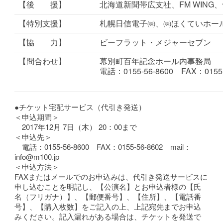
【後 援】
北海道新聞帯広支社、FM WING、
【特別支援】
札幌日信電子㈱、㈱ほくていホー
【協 力】
ビーフラット・メジャーセブン
【問合わせ】
幕別町百年記念ホール内事務局
電話：0155-56-8600 FAX：0155-
●チケット宅配サービス（代引き発送）
＜申込期間＞
2017年12月 7日（木） 20：00まで
＜申込先＞
電話：0155-56-8600 FAX：0155-56-8602 mail：
info@m100.jp
＜申込方法＞
FAXまたはメールでのお申込みは、代引き発送サービスに
申し込むことを明記し、【公演名】とお申込者様の【氏
名（フリガナ）】、【郵便番号】、【住所】、【電話番
号】、【購入枚数】をご記入の上、上記宛先までお申込
みください。記入漏れがある場合は、チケットを発送で