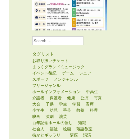
Search
タグリスト
お取り扱いチケット
まっくグランドミュージック
イベント後記
ゲーム
シニア
スポーツ
ノンジャンル
フリージャンル
ホールインフォメーション
中高生
介護者
保護者
健康
公演
写真
大会
子供
学生
学習
寄席
小学生
幼児
手芸
教養
料理
映画
演劇
演芸
百年記念ホールの催し
知識
社会人
福祉
絵画
落語教室
街かどギャラリー
講座
講演