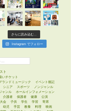
さらに読み込む...
Instagram でフォロー
スト
扱いチケット
グランドミュージック
イベント後記
シニア
スポーツ
ノンジャンル
ジャンル
ホールインフォメーション
介護者
保護者
健康
公演
大会
子供
学生
学習
寄席
幼児
手芸
教養
料理
映画