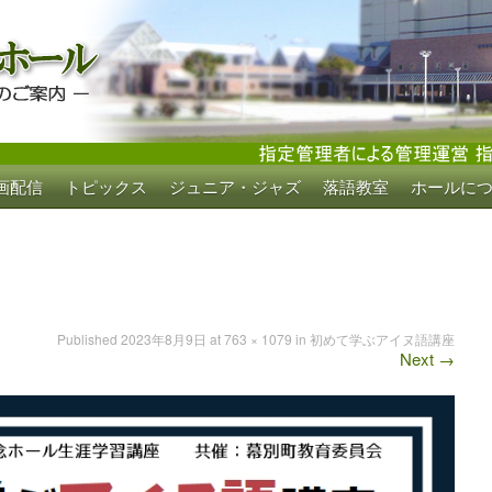
画配信
トピックス
ジュニア・ジャズ
落語教室
ホールに
ホール
Published
2023年8月9日
at
763 × 1079
in
初めて学ぶアイヌ語講座
Next
→