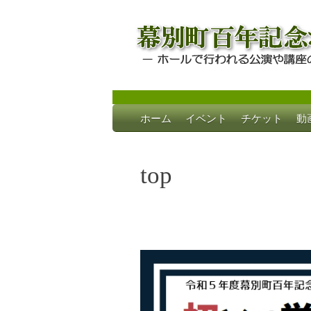
Skip
ホーム
イベント
チケット
動
to
幕別町百年記念
ホールで行われる公演や講座のご案内
content
top