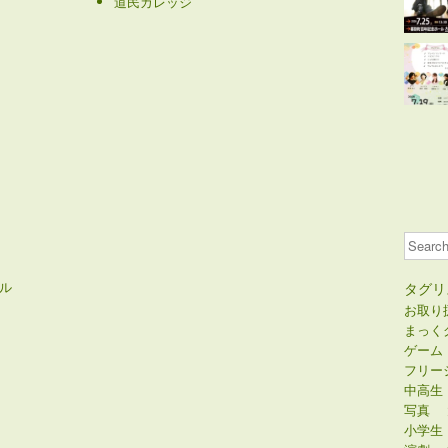
道民カレッジ
Search
ル
タグリ
お取り
まっく
ゲーム
フリー
中高生
写真
小学生