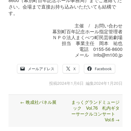
8600（幕別町百年記念ホール事務局）までご連絡くだ
さい。会場まで直接お持ち込みいただいても結構で
す。
主催 / お問い合わせ
幕別町百年記念ホール指定管理者
ＮＰＯ法人まくべつ町民芸術劇場
担当 事業主任 岡本 祐也
電話 0155-56-8600
メール info@m100.jp
メールアドレス
X
Facebook
投稿
2024年1月6日
編集
2024年1月20日
←
晩成社パネル展
まっくグランドミュージ
Post
ック Vol.76 札内ギタ
navigation
ーサークルコンサート
Vol.6
→