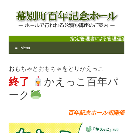
Menu
幕別町百年記念ホール
ホールで行われる公演や講座のご案内
Skip
to
おもちゃとおもちゃをとりかえっこ
content
終了
かえっこ百年パ
ーク
百年記念ホール初開催