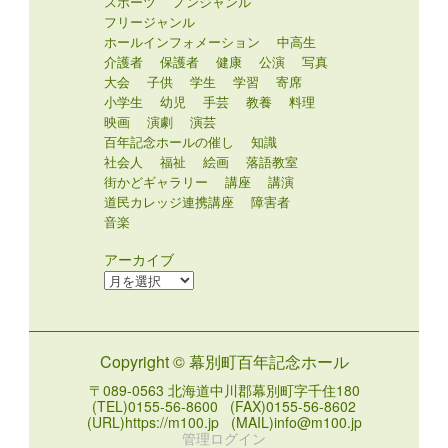
スポーツ
ノンジャンル
フリージャンル
ホールインフォメーション
中高生
介護者
保護者
健康
公演
写真
大会
子供
学生
学習
寄席
小学生
幼児
手芸
教養
料理
映画
演劇
演芸
百年記念ホールの催し
知識
社会人
福祉
絵画
落語教室
街かどギャラリー
講座
講演
道民カレッジ連携講座
障害者
音楽
アーカイブ
ア
ー
カ
イ
Copyright © 幕別町百年記念ホール
ブ
〒089-0563 北海道中川郡幕別町字千住180
(TEL)0155-56-8600 (FAX)0155-56-8602
(URL)https://m100.jp (MAIL)info@m100.jp
管理ログイン