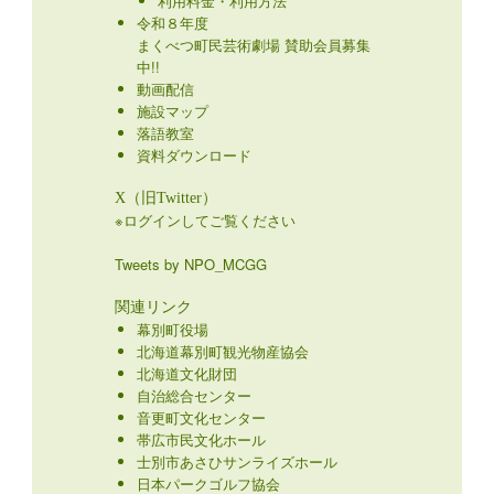
利用料金・利用方法
令和８年度
まくべつ町民芸術劇場 賛助会員募集
中!!
動画配信
施設マップ
落語教室
資料ダウンロード
X（旧Twitter）
※ログインしてご覧ください
Tweets by NPO_MCGG
関連リンク
幕別町役場
北海道幕別町観光物産協会
北海道文化財団
自治総合センター
音更町文化センター
帯広市民文化ホール
士別市あさひサンライズホール
日本パークゴルフ協会