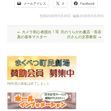
メールアドレス
X
Facebook
投稿
2026年5月29日
編集
2026年5月29日
←
カメラ初心者脱出！写
月のうらがわ書店・長谷
Post
真の基本マスター
川さんの文章教室
→
navigation
R8年度の募集は終了しました