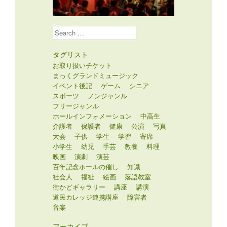
Search
タグリスト
お取り扱いチケット
まっくグランドミュージック
イベント後記
ゲーム
シニア
スポーツ
ノンジャンル
フリージャンル
ホールインフォメーション
中高生
介護者
保護者
健康
公演
写真
大会
子供
学生
学習
寄席
小学生
幼児
手芸
教養
料理
映画
演劇
演芸
百年記念ホールの催し
知識
社会人
福祉
絵画
落語教室
街かどギャラリー
講座
講演
道民カレッジ連携講座
障害者
音楽
アーカイブ