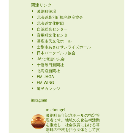
関連リンク
幕別町役場
北海道幕別町観光物産協会
北海道文化財団
自治総合センター
音更町文化センター
帯広市民文化ホール
士別市あさひサンライズホール
日本パークゴルフ協会
JA北海道中央会
十勝毎日新聞社
北海道新聞社
FM JAGA
FM WING
道民カレッジ
instagram
m.chougei
幕別町百年記念ホールの指定管
理者です。地域の文化芸術活動
を推進し、社会教育における幕
別町の中核を担う団体として貢