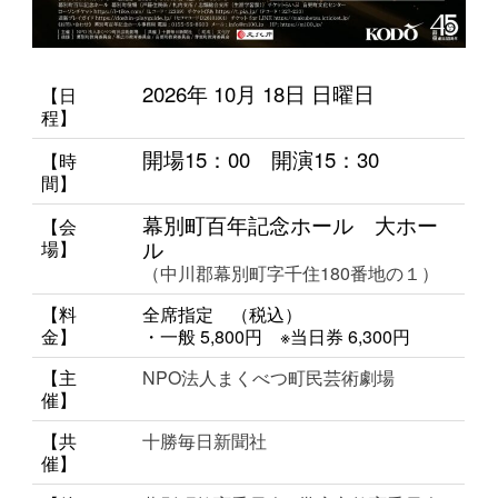
2026年 10月 18
日 日
曜日
【日
程】
開場15：00
開演15：30
【時
間】
幕別町百年記念ホール 大ホー
【会
ル
場】
（中川郡幕別町字千住180番地の１）
【料
全席指定 （税込）
金】
・一般 5,800円 ※当日券 6,300円
【主
NPO法人まくべつ町民芸術劇場
催】
【共
十勝毎日新聞社
催】