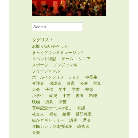
Search
タグリスト
お取り扱いチケット
まっくグランドミュージック
イベント後記
ゲーム
シニア
スポーツ
ノンジャンル
フリージャンル
ホールインフォメーション
中高生
介護者
保護者
健康
公演
写真
大会
子供
学生
学習
寄席
小学生
幼児
手芸
教養
料理
映画
演劇
演芸
百年記念ホールの催し
知識
社会人
福祉
絵画
落語教室
街かどギャラリー
講座
講演
道民カレッジ連携講座
障害者
音楽