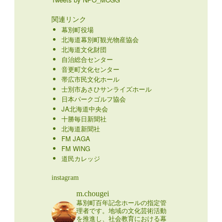
関連リンク
幕別町役場
北海道幕別町観光物産協会
北海道文化財団
自治総合センター
音更町文化センター
帯広市民文化ホール
士別市あさひサンライズホール
日本パークゴルフ協会
JA北海道中央会
十勝毎日新聞社
北海道新聞社
FM JAGA
FM WING
道民カレッジ
instagram
m.chougei
幕別町百年記念ホールの指定管
理者です。地域の文化芸術活動
を推進し、社会教育における幕