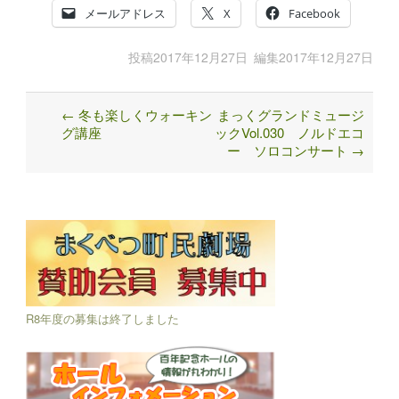
メールアドレス
X
Facebook
投稿
2017年12月27日
編集
2017年12月27日
←
冬も楽しくウォーキン
まっくグランドミュージ
Post
グ講座
ックVol.030 ノルドエコ
navigation
ー ソロコンサート
→
R8年度の募集は終了しました