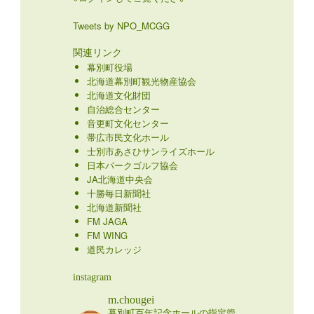
Tweets by NPO_MCGG
関連リンク
幕別町役場
北海道幕別町観光物産協会
北海道文化財団
自治総合センター
音更町文化センター
帯広市民文化ホール
士別市あさひサンライズホール
日本パークゴルフ協会
JA北海道中央会
十勝毎日新聞社
北海道新聞社
FM JAGA
FM WING
道民カレッジ
instagram
m.chougei
幕別町百年記念ホールの指定管