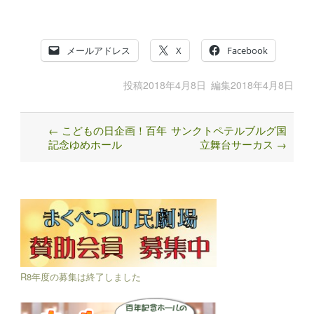
メールアドレス
X
Facebook
投稿
2018年4月8日
編集
2018年4月8日
←
こどもの日企画！百年
サンクトペテルブルグ国
Post
記念ゆめホール
立舞台サーカス
→
navigation
R8年度の募集は終了しました