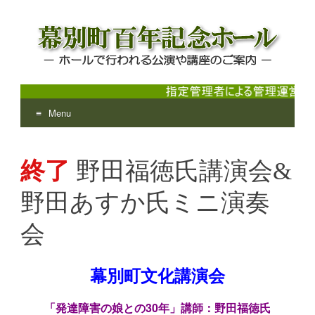
Menu
幕別町百年記念ホール
ホールで行われる公演や講座のご案内
Skip
to
終了
野田福徳氏講演会&
content
野田あすか氏ミニ演奏
会
幕別町文化講演会
「発達障害の娘との30年」講師：野田福徳氏