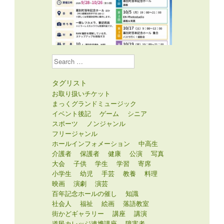
Search
タグリスト
お取り扱いチケット
まっくグランドミュージック
イベント後記
ゲーム
シニア
スポーツ
ノンジャンル
フリージャンル
ホールインフォメーション
中高生
介護者
保護者
健康
公演
写真
大会
子供
学生
学習
寄席
小学生
幼児
手芸
教養
料理
映画
演劇
演芸
百年記念ホールの催し
知識
社会人
福祉
絵画
落語教室
街かどギャラリー
講座
講演
道民カレッジ連携講座
障害者