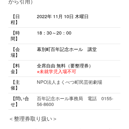
から引用）
【日
2022年 11月 10
日 木
曜日
程】
【時
18：30～20：00
間】
【会
幕別町百年記念ホール 講堂
場】
【料
全席自由 無料（要整理券）
金】
※未就学児入場不可
【主
NPO法人まくべつ町民芸術劇場
催】
【問い合
百年記念ホール事務局 電話 0155-
せ】
56-8600
＜整理券取り扱い＞