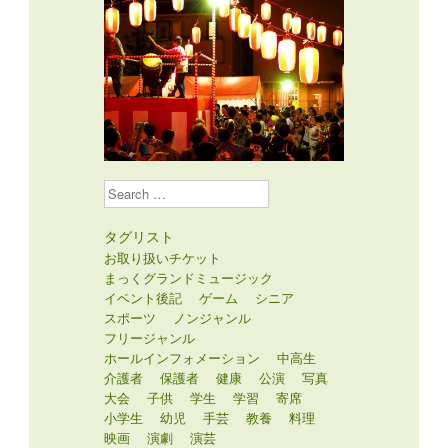
Search
タグリスト
お取り扱いチケット
まっくグランドミュージック
イベント後記
ゲーム
シニア
スポーツ
ノンジャンル
フリージャンル
ホールインフォメーション
中高生
介護者
保護者
健康
公演
写真
大会
子供
学生
学習
寄席
小学生
幼児
手芸
教養
料理
映画
演劇
演芸