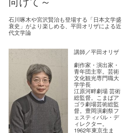
向けて～
石川啄木や宮沢賢治も登場する「日本文学盛
衰史」がより楽しめる、平田オリザによる近
代文学論
講師／平田オリザ
劇作家・演出家・
青年団主宰。芸術
文化観光専門職大
学学長
江原河畔劇場 芸術
総監督。こまばア
ゴラ劇場芸術総監
督。豊岡演劇祭フ
ェスティバル・デ
ィレクター。
1962年東京生ま