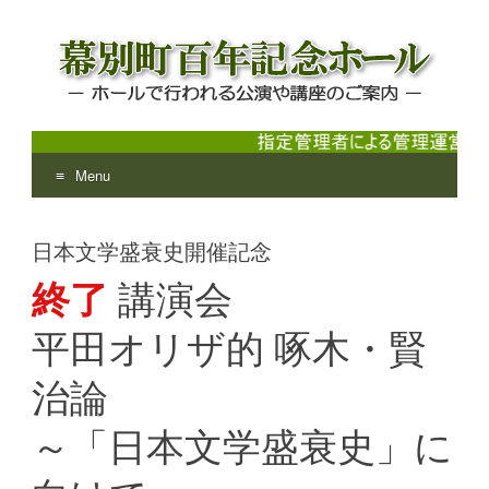
Menu
幕別町百年記念ホール
ホールで行われる公演や講座のご案内
Skip
to
日本文学盛衰史開催記念
content
終了
講演会
平田オリザ的 啄木・賢
治論
～「日本文学盛衰史」に