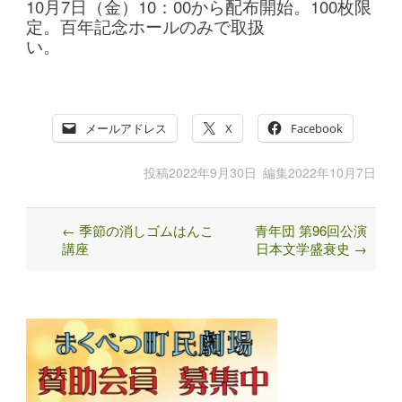
10月7日（金）10：00から配布開始。100枚限
定。百年記念ホールのみで取扱
い。
メールアドレス
X
Facebook
投稿
2022年9月30日
編集
2022年10月7日
←
季節の消しゴムはんこ
青年団 第96回公演
Post
講座
日本文学盛衰史
→
navigation