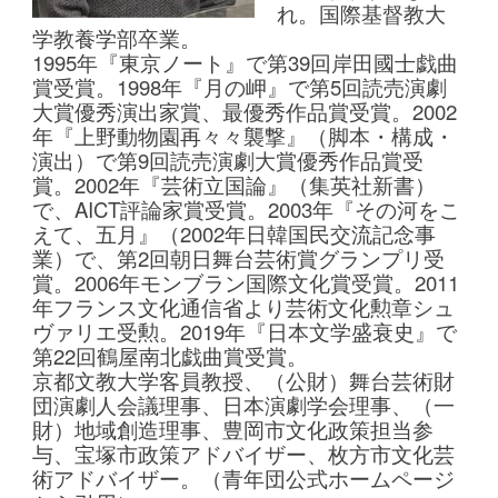
れ。国際基督教大
学教養学部卒業。
1995年『東京ノート』で第39回岸田國士戯曲
賞受賞。1998年『月の岬』で第5回読売演劇
大賞優秀演出家賞、最優秀作品賞受賞。2002
年『上野動物園再々々襲撃』（脚本・構成・
演出）で第9回読売演劇大賞優秀作品賞受
賞。2002年『芸術立国論』（集英社新書）
で、AICT評論家賞受賞。2003年『その河をこ
えて、五月』（2002年日韓国民交流記念事
業）で、第2回朝日舞台芸術賞グランプリ受
賞。2006年モンブラン国際文化賞受賞。2011
年フランス文化通信省より芸術文化勲章シュ
ヴァリエ受勲。2019年『日本文学盛衰史』で
第22回鶴屋南北戯曲賞受賞。
京都文教大学客員教授、（公財）舞台芸術財
団演劇人会議理事、日本演劇学会理事、（一
財）地域創造理事、豊岡市文化政策担当参
与、宝塚市政策アドバイザー、枚方市文化芸
術アドバイザー。（青年団公式ホームページ