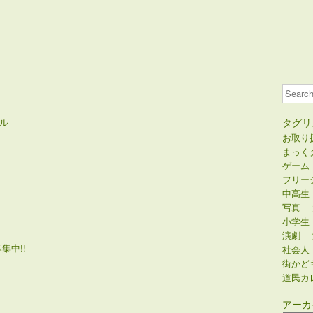
Search
ル
タグリ
お取り
まっく
ゲーム
フリー
中高生
写真
小学生
演劇
集中!!
社会人
街かど
道民カ
アーカ