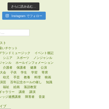
さらに読み込む...
Instagram でフォロー
スト
扱いチケット
グランドミュージック
イベント後記
シニア
スポーツ
ノンジャンル
ジャンル
ホールインフォメーション
介護者
保護者
健康
公演
大会
子供
学生
学習
寄席
幼児
手芸
教養
料理
映画
演芸
百年記念ホールの催し
知識
福祉
絵画
落語教室
ギャラリー
講座
講演
レッジ連携講座
障害者
音楽
イブ