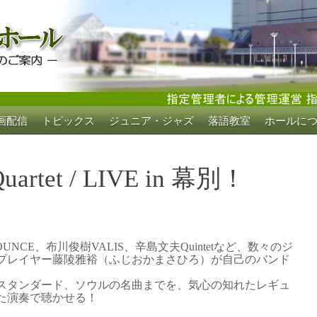
画配信
トピックス
ジュニア・ジャズ
落語教室
ホールに
ホール
rtet / LIVE in 幕別！
OUNCE、布川俊樹VALIS、辛島文夫Quintetなど、数々のジ
プレイヤー藤陵雅裕（ふじおかまさひろ）が自己のバンド
スタンダード、ソウルの名曲までを、気心の知れたレギュ
た演奏で聴かせる！