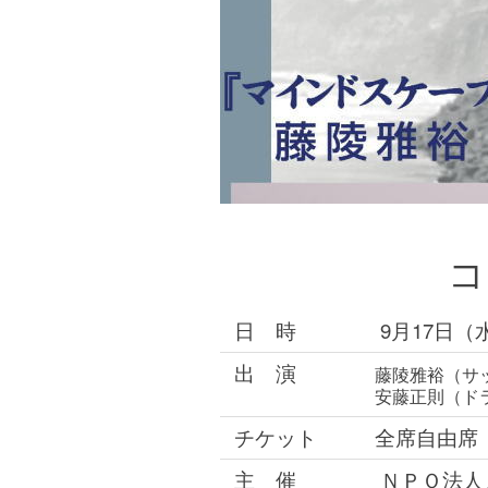
コ
日 時
9月17日（水
出 演
藤陵雅裕（サ
安藤正則（ド
チケット
全席自由席 
主 催
ＮＰＯ法