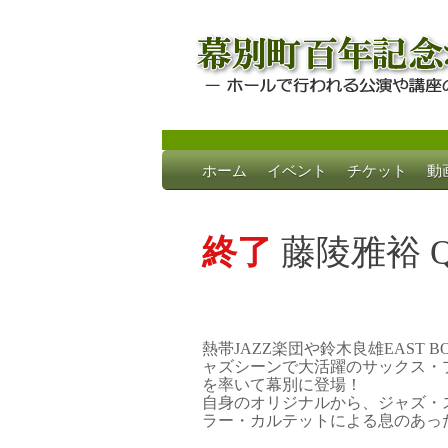
Skip
ホーム
イベント
チケット
動
to
幕別町百年記念
ホールで行われる公演や講座のご案内
content
終了
藤陵雅裕 Qua
熱帯JAZZ楽団や鈴木良雄EAST B
ャズシーンで大活躍のサックス・
を率いて幕別に登場！
自身のオリジナルから、ジャズ・
ラー・カルテットによる息のあっ