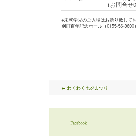
（お問合せ015
※未就学児のご入場はお断り致して
別町百年記念ホール（0155-56-8
←
わくわく七夕まつり
Post
navigation
Facebook