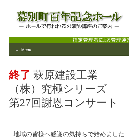
Menu
幕別町百年記念ホール
ホールで行われる公演や講座のご案内
Skip
to
終了
萩原建設工業
content
（株）究極シリーズ
第27回謝恩コンサート
地域の皆様へ感謝の気持ちで始めました