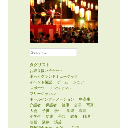
Search
タグリスト
お取り扱いチケット
まっくグランドミュージック
イベント後記
ゲーム
シニア
スポーツ
ノンジャンル
フリージャンル
ホールインフォメーション
中高生
介護者
保護者
健康
公演
写真
大会
子供
学生
学習
寄席
小学生
幼児
手芸
教養
料理
映画
演劇
演芸
百年記念ホールの催し
知識