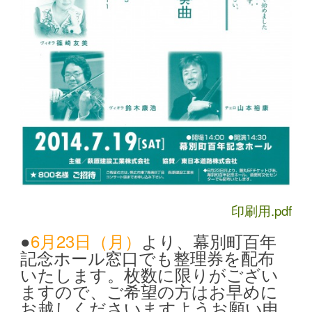
印刷用.pdf
●
6月23日（月）
より、幕別町百年
記念ホール窓口でも整理券を配布
いたします。枚数に限りがござい
ますので、ご希望の方はお早めに
お越しくださいますようお願い申