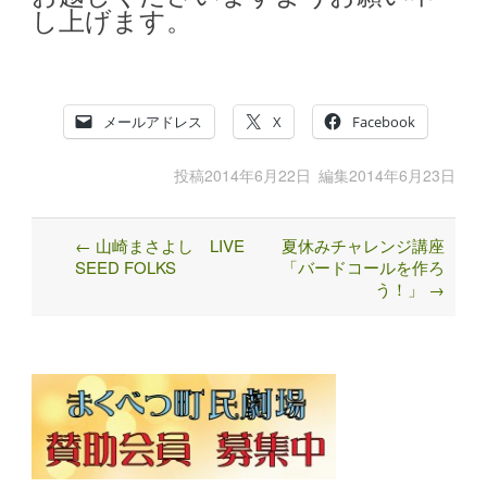
し上げます。
メールアドレス
X
Facebook
投稿
2014年6月22日
編集
2014年6月23日
←
山崎まさよし LIVE
夏休みチャレンジ講座
Post
SEED FOLKS
「バードコールを作ろ
navigation
う！」
→