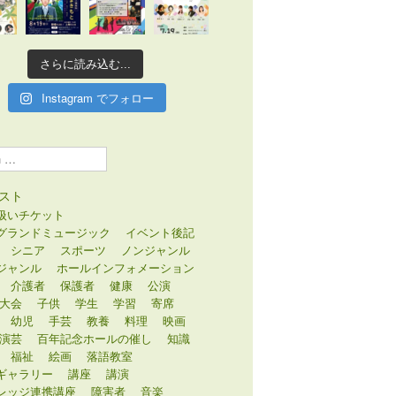
さらに読み込む...
Instagram でフォロー
スト
扱いチケット
グランドミュージック
イベント後記
シニア
スポーツ
ノンジャンル
ジャンル
ホールインフォメーション
介護者
保護者
健康
公演
大会
子供
学生
学習
寄席
幼児
手芸
教養
料理
映画
演芸
百年記念ホールの催し
知識
福祉
絵画
落語教室
ギャラリー
講座
講演
レッジ連携講座
障害者
音楽