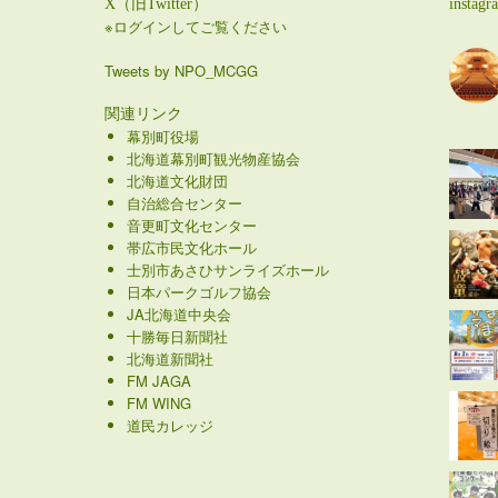
X（旧Twitter）
instagr
※ログインしてご覧ください
Tweets by NPO_MCGG
関連リンク
幕別町役場
北海道幕別町観光物産協会
北海道文化財団
自治総合センター
音更町文化センター
帯広市民文化ホール
士別市あさひサンライズホール
日本パークゴルフ協会
JA北海道中央会
十勝毎日新聞社
北海道新聞社
FM JAGA
FM WING
道民カレッジ