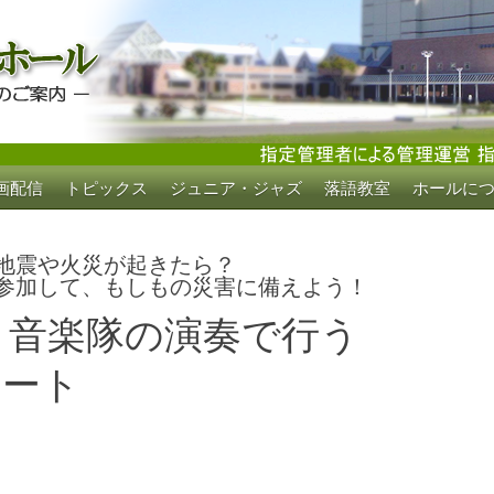
画配信
トピックス
ジュニア・ジャズ
落語教室
ホールに
ホール
地震や火災が起きたら？
参加して、もしもの災害に備えよう！
５音楽隊の演奏で行う
サート