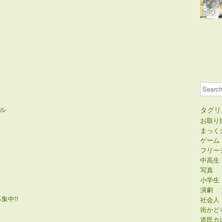
Search
ル
タグリ
お取り
まっく
ゲーム
フリー
中高生
写真
小学生
演劇
集中!!
社会人
街かど
道民カ