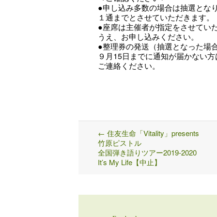
●申し込み多数の場合は抽選とな
１通までとさせていただきます。
●座席は主催者が指定をさせてい
うえ、お申し込みください。
●整理券の発送（抽選となった場
９月15日までに通知が届かない方は
ご連絡ください。
←
住友生命「Vitality」presents
Post
竹原ピストル
navigation
全国弾き語りツアー2019-2020
It’s My Life【中止】