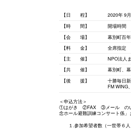
【日 程】
2020年 9
【時
間】
開場時間 
【会 場】
幕別町百年
【料 金】
全席指定 
【主 催】
NPO法人
【共 催】
幕別町、幕
【後 援】
十勝毎日新
FM WING
＜申込方法＞
①はがき ②FAX ③メール 
念ホール避難訓練コンサート係」
１.参加希望者数（一世帯６人