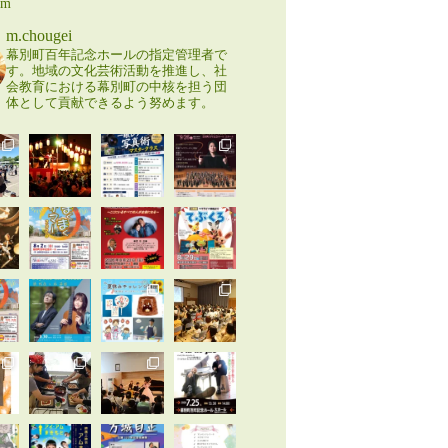
am
m.chougei
幕別町百年記念ホールの指定管理者で
す。地域の文化芸術活動を推進し、社
会教育における幕別町の中核を担う団
体として貢献できるよう努めます。