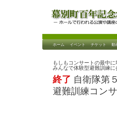
Skip
ホーム
イベント
チケット
動
to
幕別町百年記念
ホールで行われる公演や講座のご案内
content
もしもコンサートの最中に
みんなで体験型避難訓練に
終了
自衛隊第
避難訓練コン