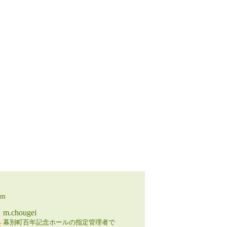
am
m.chougei
幕別町百年記念ホールの指定管理者で