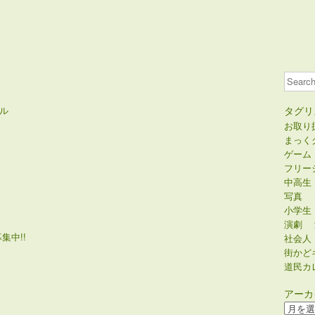
Search
ル
タグリ
お取り
まっく
ゲーム
フリー
中高生
写真
小学生
演劇
集中!!
社会人
街かど
道民カ
アーカ
ア