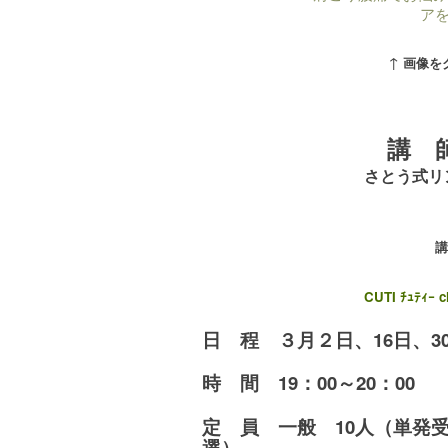
ア
↑
画像を
講 
さとう式リ
講
CUTI ﾁｭﾃｨｰ
日 程 ３月２日、16日、3
時 間 19：00～20：00
定 員 一般 10人（単発
選）