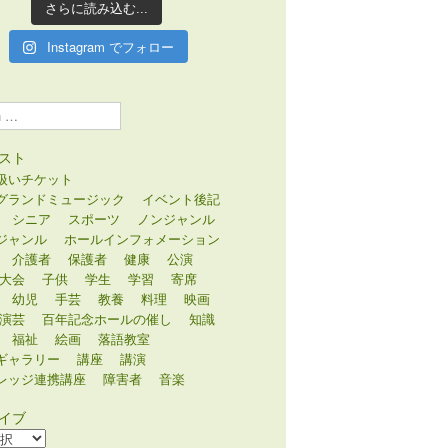
さらに読み込む...
Instagram でフォロー
スト
扱いチケット
グランドミュージック
イベント後記
シニア
スポーツ
ノンジャンル
ジャンル
ホールインフォメーション
介護者
保護者
健康
公演
大会
子供
学生
学習
寄席
幼児
手芸
教養
料理
映画
演芸
百年記念ホールの催し
知識
福祉
絵画
落語教室
ギャラリー
講座
講演
レッジ連携講座
障害者
音楽
イブ