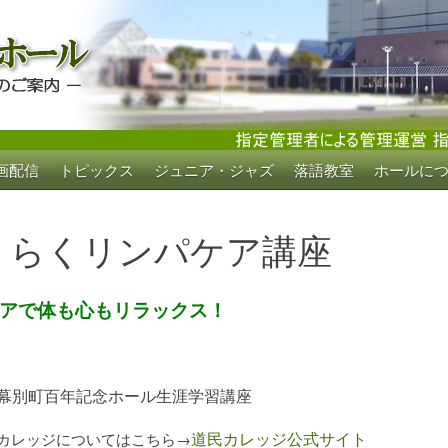
画配信
トピックス
ジュニア・ジャズ
落語教室
ホールに
ホール
くらくリンパケア講座
アで体も心もリラックス！
幕別町百年記念ホール生涯学習講座
道民カレッジ公式サイト
カレッジについてはこちら→