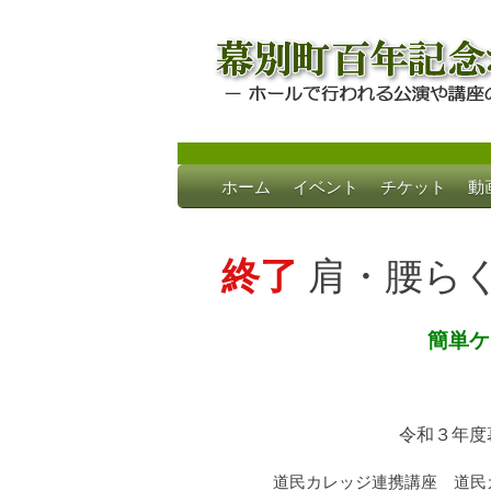
Skip
ホーム
イベント
チケット
動
to
幕別町百年記念
ホールで行われる公演や講座のご案内
content
終了
肩・腰ら
簡単ケ
令和３年度
道民カレッジ連携講座 道民