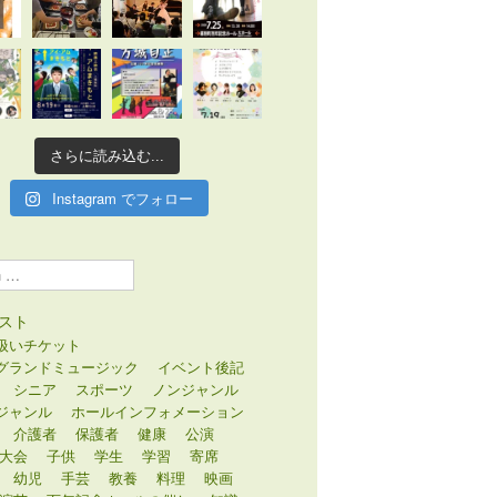
さらに読み込む...
Instagram でフォロー
スト
扱いチケット
グランドミュージック
イベント後記
シニア
スポーツ
ノンジャンル
ジャンル
ホールインフォメーション
介護者
保護者
健康
公演
大会
子供
学生
学習
寄席
幼児
手芸
教養
料理
映画