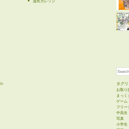
道民カレッジ
Search
ル
タグリ
お取り
まっく
ゲーム
フリー
中高生
写真
小学生