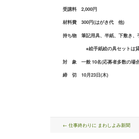
受講料
2,000
円
材料費 300円(はがき代 他)
持ち物 筆記用具、半紙、下敷き、
※絵手紙絵の具セットは貸出
対 象 一般 10名
(
応募者多数の場合
締 切
10
月
23
日
(
木
)
←
仕事終わりに まわしよみ新聞
Post
navigation