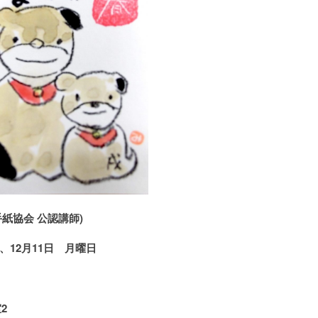
紙協会 公認講師)
日、
12
月11日 月曜日
）
2