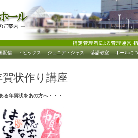
画配信
トピックス
ジュニア・ジャズ
落語教室
ホールに
ホール
年賀状作り講座
ある年賀状をあの方へ・・・