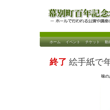
Skip
ホーム
イベント
チケット
動
to
幕別町百年記念
ホールで行われる公演や講座のご案内
content
終了
絵手紙で
味の