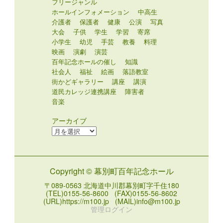
フリージャンル
ホールインフォメーション
中高生
介護者
保護者
健康
公演
写真
大会
子供
学生
学習
寄席
小学生
幼児
手芸
教養
料理
映画
演劇
演芸
百年記念ホールの催し
知識
社会人
福祉
絵画
落語教室
街かどギャラリー
講座
講演
道民カレッジ連携講座
障害者
音楽
アーカイブ
ア
ー
カ
イ
Copyright © 幕別町百年記念ホール
ブ
〒089-0563 北海道中川郡幕別町字千住180
(TEL)0155-56-8600 (FAX)0155-56-8602
(URL)https://m100.jp (MAIL)info@m100.jp
管理ログイン