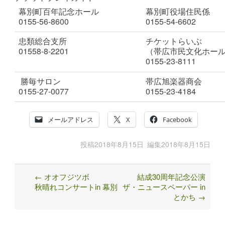
幕別町百年記念ホール
幕別町役場住民係
0155-56-8600
0155-54-6602
忠類総合支所
チケットらいぶ
01558-8-2201
（帯広市民文化ホー
0155-23-8111
勝毎サロン
帯広旭楽器商会
0155-27-0077
0155-23-4184
メールアドレス
X
Facebook
投稿
2018年8月15日
編集
2018年8月15日
←
オオフジツボ
結成30周年記念公演
Post
秋晴れコンサートin 幕別
ザ・ニュースペーパー in
navigation
とかち
→