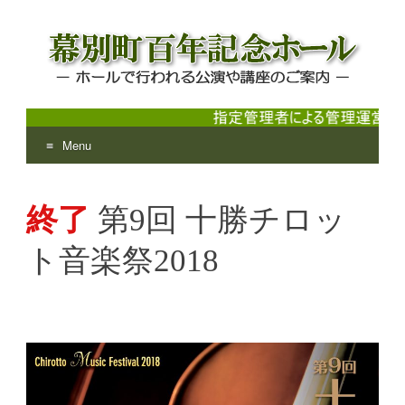
Menu
幕別町百年記念ホール
ホールで行われる公演や講座のご案内
Skip
to
終了
第9回 十勝チロッ
content
ト音楽祭2018