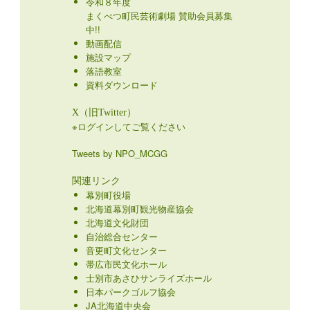
令和８年度
まくべつ町民芸術劇場 賛助会員募集
中!!
動画配信
施設マップ
落語教室
資料ダウンロード
X（旧Twitter）
※ログインしてご覧ください
Tweets by NPO_MCGG
関連リンク
幕別町役場
北海道幕別町観光物産協会
北海道文化財団
自治総合センター
音更町文化センター
帯広市民文化ホール
士別市あさひサンライズホール
日本パークゴルフ協会
JA北海道中央会