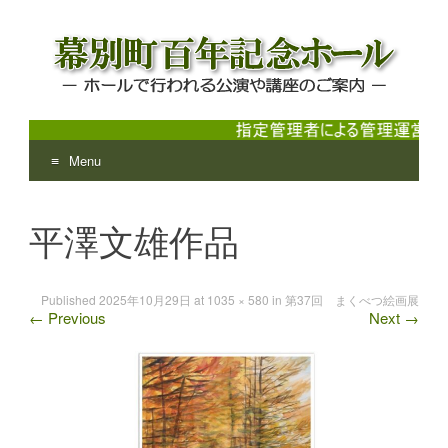
Menu
幕別町百年記念ホール
ホールで行われる公演や講座のご案内
Skip
to
平澤文雄作品
content
Published
2025年10月29日
at
1035 × 580
in
第37回 まくべつ絵画展
←
Previous
Next
→