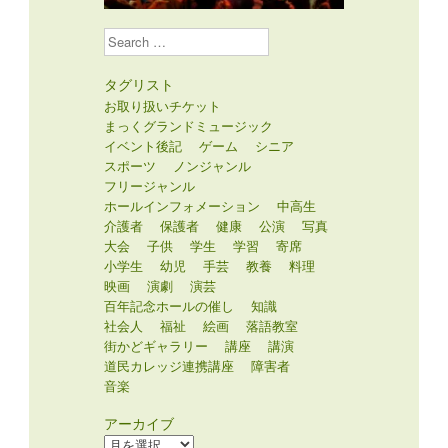
Search
タグリスト
お取り扱いチケット
まっくグランドミュージック
イベント後記
ゲーム
シニア
スポーツ
ノンジャンル
フリージャンル
ホールインフォメーション
中高生
介護者
保護者
健康
公演
写真
大会
子供
学生
学習
寄席
小学生
幼児
手芸
教養
料理
映画
演劇
演芸
百年記念ホールの催し
知識
社会人
福祉
絵画
落語教室
街かどギャラリー
講座
講演
道民カレッジ連携講座
障害者
音楽
アーカイブ
ア