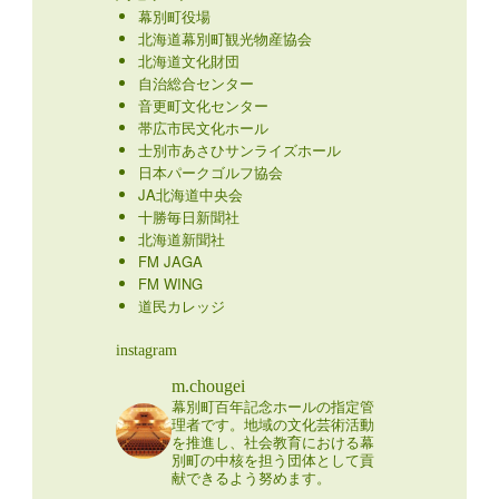
幕別町役場
北海道幕別町観光物産協会
北海道文化財団
自治総合センター
音更町文化センター
帯広市民文化ホール
士別市あさひサンライズホール
日本パークゴルフ協会
JA北海道中央会
十勝毎日新聞社
北海道新聞社
FM JAGA
FM WING
道民カレッジ
instagram
m.chougei
幕別町百年記念ホールの指定管
理者です。地域の文化芸術活動
を推進し、社会教育における幕
別町の中核を担う団体として貢
献できるよう努めます。