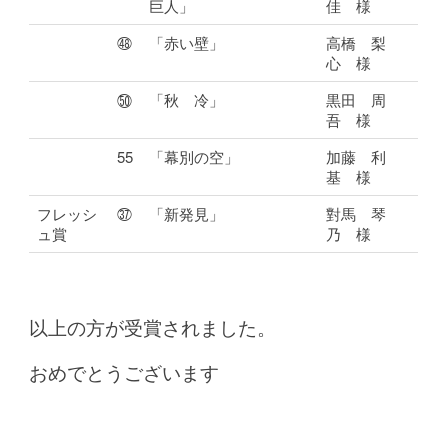
巨人」
佳 様
㊽
「赤い壁」
高橋 梨
心 様
㊿
「秋 冷」
黒田 周
吾 様
55
「幕別の空」
加藤 利
基 様
フレッシ
㊲
「新発見」
對馬 琴
ュ賞
乃 様
以上の方が受賞されました。
おめでとうございます