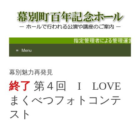
Menu
幕別町百年記念ホール
ホールで行われる公演や講座のご案内
Skip
to
幕別魅力再発見
content
終了
第４回 I LOVE
まくべつフォトコンテ
スト