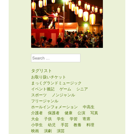
Search
タグリスト
お取り扱いチケット
まっくグランドミュージック
イベント後記
ゲーム
シニア
スポーツ
ノンジャンル
フリージャンル
ホールインフォメーション
中高生
介護者
保護者
健康
公演
写真
大会
子供
学生
学習
寄席
小学生
幼児
手芸
教養
料理
映画
演劇
演芸