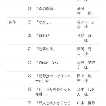
㉙
「森の妖精」
荘司
裕 様
佳作
⑤
「かかし」
佐々木 ひ
な 様
⑮
「雄叫び」
菅野 政
一 様
㉛
「朝霧の丘」
西岡 尚
央 様
㉜
「Winter Sky」
三浦 早智
子 様
㊱
「明野はやっぱりスキ
田中 瑞
ーがいい」
季 様
㊳
「ピ・ラリ型ロケット
辻本 しお
発射！」
ん 様
㊷
「巨人と小人さらなる
山本 帆乃