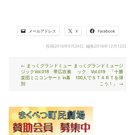
メールアドレス
X
Facebook
投稿
2016年9月24日
編集
2016年12月12日
←
まっくグランドミュー
まっくグランドミュージ
Post
ジックVol.018 帯広吹奏
ック Vol.019 「十勝
navigation
楽団ミニコンサート in幕
100人でＳＴＡＲＴを弾
別
こう！」
→