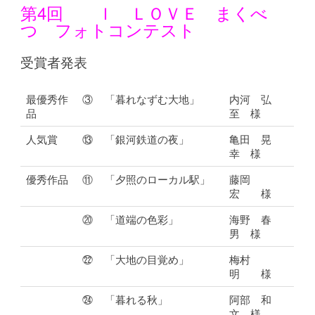
第4回 Ｉ ＬＯＶＥ まくべ
つ フォトコンテスト
受賞者発表
最優秀作
③
「暮れなずむ大地」
内河 弘
品
至 様
人気賞
⑬
「銀河鉄道の夜」
亀田 晃
幸 様
優秀作品
⑪
「夕照のローカル駅」
藤岡
宏 様
⑳
「道端の色彩」
海野 春
男 様
㉒
「大地の目覚め」
梅村
明 様
㉔
「暮れる秋」
阿部 和
文 様