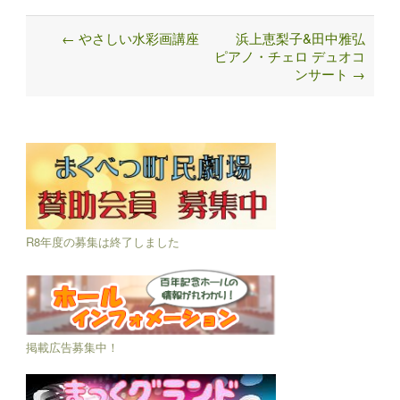
←
やさしい水彩画講座
浜上恵梨子&田中雅弘
Post
ピアノ・チェロ デュオコ
navigation
ンサート
→
R8年度の募集は終了しました
掲載広告募集中！