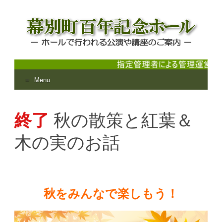
Menu
幕別町百年記念ホール
ホールで行われる公演や講座のご案内
Skip
to
終了
秋の散策と紅葉＆
content
木の実のお話
秋をみんなで楽しもう！