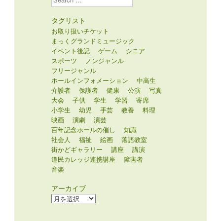
タグリスト
お取り扱いチケット
まっくグランドミュージック
イベント後記
ゲーム
シニア
スポーツ
ノンジャンル
フリージャンル
ホールインフォメーション
中高生
介護者
保護者
健康
公演
写真
大会
子供
学生
学習
寄席
小学生
幼児
手芸
教養
料理
映画
演劇
演芸
百年記念ホールの催し
知識
社会人
福祉
絵画
落語教室
街かどギャラリー
講座
講演
道民カレッジ連携講座
障害者
音楽
アーカイブ
ア
ー
カ