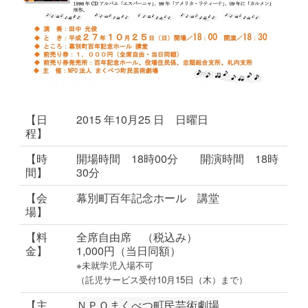
【日
2015 年10月25 日 日曜日
程】
【時
開場時間 18時0
0分 開演時間 18時
間】
30分
【会
幕別町百年記念ホール 講堂
場】
【料
全席自由席 （税込み）
金】
1,000円（当日同額）
※未就学児入場不可
（託児サービス受付10月15日（木）まで）
【主
ＮＰＯまくべつ町民芸術劇場