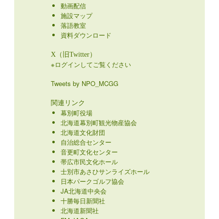
動画配信
施設マップ
落語教室
資料ダウンロード
X（旧Twitter）
※ログインしてご覧ください
Tweets by NPO_MCGG
関連リンク
幕別町役場
北海道幕別町観光物産協会
北海道文化財団
自治総合センター
音更町文化センター
帯広市民文化ホール
士別市あさひサンライズホール
日本パークゴルフ協会
JA北海道中央会
十勝毎日新聞社
北海道新聞社