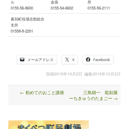
ル
金係
所
0155-56-8600
0155-54-6602
0155-56-2111
幕別町役場忠類総合
支所
01558-8-2201
メールアドレス
X
Facebook
投稿
2015年10月2日
編集
2015年10月2日
←
初めてのおこと講座
三島樹一 彫刻展
Post
ーちきゅうのたまごー
→
navigation