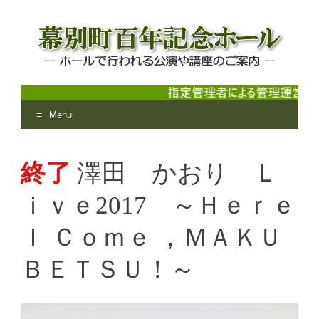
Menu
幕別町百年記念ホール
ホールで行われる公演や講座のご案内
Skip
to
終了
澤田 かおり Ｌ
content
ｉｖｅ2017 ～Ｈｅｒｅ
Ｉ Ｃｏｍｅ ，ＭＡＫＵ
ＢＥＴＳＵ！～