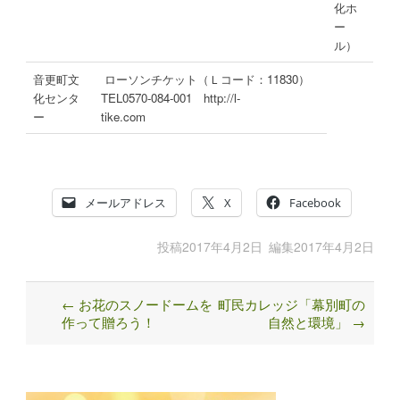
化ホ
ー
ル）
音更町文
ローソンチケット（Ｌコード：11830）
化センタ
TEL0570-084-001 http://l-
ー
tike.com
メールアドレス
X
Facebook
投稿
2017年4月2日
編集
2017年4月2日
←
お花のスノードームを
町民カレッジ「幕別町の
Post
作って贈ろう！
自然と環境」
→
navigation