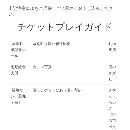
上記注意事項をご理解、ご了承の上お申し込みくださ
い。
チケットプレイガイド
幕別町百
幕別町役場戸籍住民係
札内
年記念ホ
支所
ール
忠類総合
カシマ写真
酒の
支所
きが
わ
勝毎サロ
藤丸チケットぴあ（藤丸5階）
チケ
ン（藤丸
ット
７階）
らい
ぶ
（帯
広市
民文