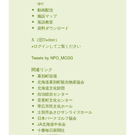
中!!
動画配信
施設マップ
落語教室
資料ダウンロード
X（旧Twitter）
※ログインしてご覧ください
Tweets by NPO_MCGG
関連リンク
幕別町役場
北海道幕別町観光物産協会
北海道文化財団
自治総合センター
音更町文化センター
帯広市民文化ホール
士別市あさひサンライズホール
日本パークゴルフ協会
JA北海道中央会
十勝毎日新聞社