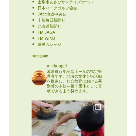
士別市あさひサンライズホール
日本パークゴルフ協会
JA北海道中央会
十勝毎日新聞社
北海道新聞社
FM JAGA
FM WING
道民カレッジ
instagram
m.chougei
幕別町百年記念ホールの指定管
理者です。地域の文化芸術活動
を推進し、社会教育における幕
別町の中核を担う団体として貢
献できるよう努めます。