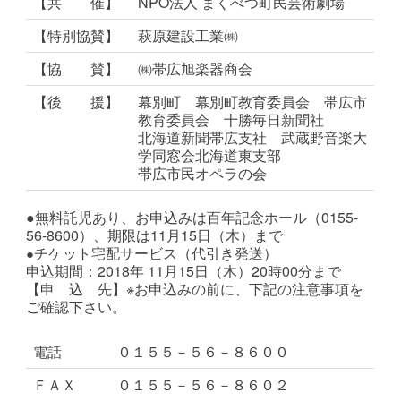
【共 催】
NPO法人 まくべつ町民芸術劇場
【特別協賛】
萩原建設工業㈱
【協 賛】
㈱帯広旭楽器商会
【後 援】
幕別町 幕別町教育委員会 帯広市
教育委員会 十勝毎日新聞社
北海道新聞帯広支社 武蔵野音楽大
学同窓会北海道東支部
帯広市民オペラの会
●無料託児あり、お申込みは百年記念ホール（0155-
56-8600）、期限は11月15日（木）まで
チケット宅配サービス（代引き発送）
●
申込期間：2018年 11月15日（木）20時00分まで
【申 込 先】※お申込みの前に、下記の注意事項を
ご確認下さい。
電話
０１５５－５６－８６００
ＦＡＸ
０１５５－５６－８６０２