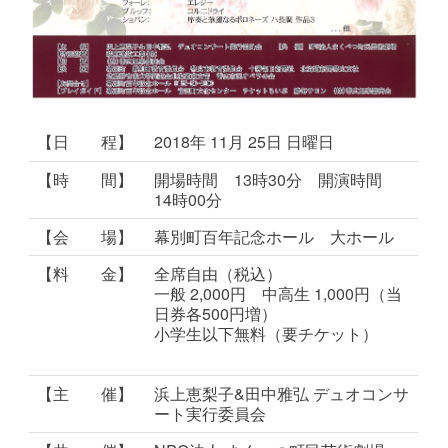
【日 程】
2018年 11月 25日 日曜日
【時 間】
開場時間 13時30分 開演時間
14時00分
【会 場】
幕別町百年記念ホール 大ホール
【料 金】
全席自由（税込）
一般 2,000円 中高生 1,000円（当
日券各500円増）
小学生以下無料（要チケット）
【主 催】
浜上恵梨子&田中雅弘 デュオコンサ
ート実行委員会