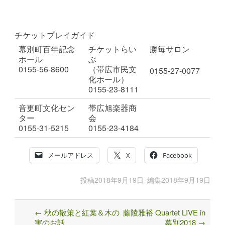
チケットプレイガイド
幕別町百年記念
チケットらい
勝毎サロン
ホール
ぶ
0155-56-8600
（帯広市民文
0155-27-0077
化ホール）
0155-23-8111
音更町文化セン
帯広旭楽器商
ター
会
0155-31-5215
0155-23-4184
メールアドレス
X
Facebook
投稿
2018年9月19日
編集
2018年9月19日
←
秋の散策と紅葉＆木の
藤陵雅裕 Quartet LIVE in
Post
実のお話
幕別2018
→
navigation