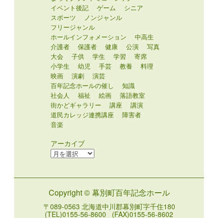
イベント後記
ゲーム
シニア
スポーツ
ノンジャンル
フリージャンル
ホールインフォメーション
中高生
介護者
保護者
健康
公演
写真
大会
子供
学生
学習
寄席
小学生
幼児
手芸
教養
料理
映画
演劇
演芸
百年記念ホールの催し
知識
社会人
福祉
絵画
落語教室
街かどギャラリー
講座
講演
道民カレッジ連携講座
障害者
音楽
アーカイブ
ア
ー
カ
イ
Copyright © 幕別町百年記念ホール
ブ
〒089-0563 北海道中川郡幕別町字千住180
(TEL)0155-56-8600 (FAX)0155-56-8602