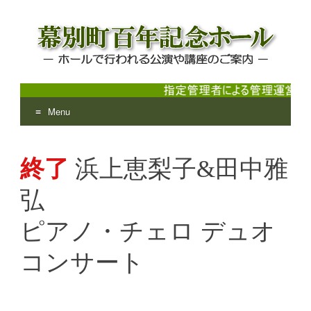
Menu
幕別町百年記念ホール
ホールで行われる公演や講座のご案内
Skip
to
終了
浜上恵梨子&田中雅
content
弘
ピアノ・チェロ デュオ
コンサート