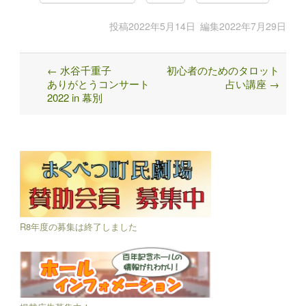
投稿
2022年5月14日
編集
2022年7月29日
←
水谷千重子
初心者のためのタロット
Post
ありがとうコンサート
占い講座
→
navigation
2022 in 幕別
R8年度の募集は終了しました