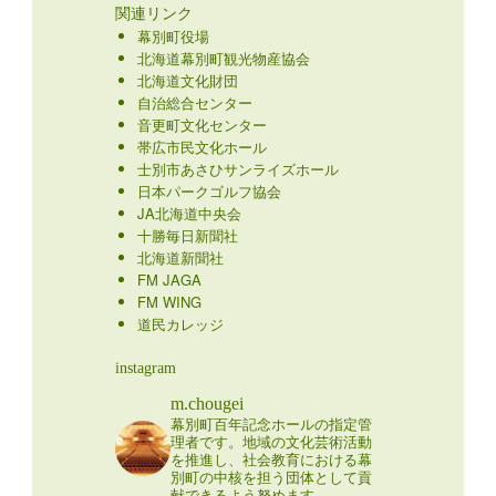
関連リンク
幕別町役場
北海道幕別町観光物産協会
北海道文化財団
自治総合センター
音更町文化センター
帯広市民文化ホール
士別市あさひサンライズホール
日本パークゴルフ協会
JA北海道中央会
十勝毎日新聞社
北海道新聞社
FM JAGA
FM WING
道民カレッジ
instagram
m.chougei
幕別町百年記念ホールの指定管
理者です。地域の文化芸術活動
を推進し、社会教育における幕
別町の中核を担う団体として貢
献できるよう努めます。