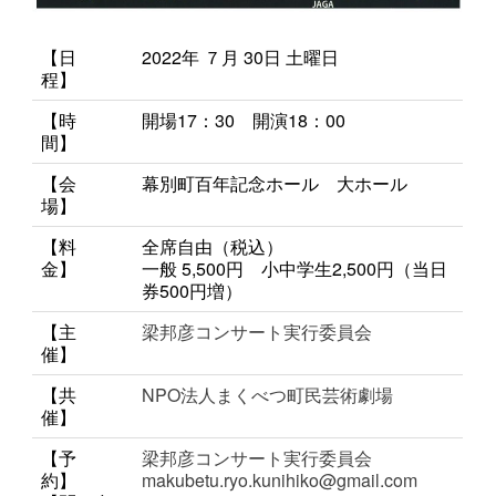
【日
2022年 ７月 30日 土曜日
程】
【時
開場17：30 開演18：00
間】
【会
幕別町百年記念ホール 大ホール
場】
【料
全席自由（税込）
金】
一般 5,500円 小中学生2,500円（当日
券500円増）
【主
梁邦彦コンサート実行委員会
催】
【共
NPO法人まくべつ町民芸術劇場
催】
【予
梁邦彦コンサート実行委員会
約】
makubetu.ryo.kunihiko@gmail.com