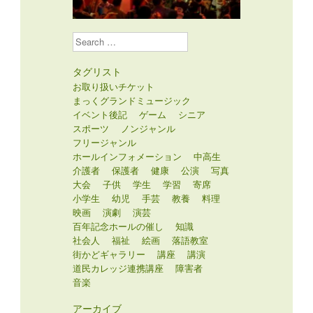
Search
タグリスト
お取り扱いチケット
まっくグランドミュージック
イベント後記
ゲーム
シニア
スポーツ
ノンジャンル
フリージャンル
ホールインフォメーション
中高生
介護者
保護者
健康
公演
写真
大会
子供
学生
学習
寄席
小学生
幼児
手芸
教養
料理
映画
演劇
演芸
百年記念ホールの催し
知識
社会人
福祉
絵画
落語教室
街かどギャラリー
講座
講演
道民カレッジ連携講座
障害者
音楽
アーカイブ