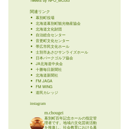
Tweets by NPO_MCGG
関連リンク
幕別町役場
北海道幕別町観光物産協会
北海道文化財団
自治総合センター
音更町文化センター
帯広市民文化ホール
士別市あさひサンライズホール
日本パークゴルフ協会
JA北海道中央会
十勝毎日新聞社
北海道新聞社
FM JAGA
FM WING
道民カレッジ
instagram
m.chougei
幕別町百年記念ホールの指定管
理者です。地域の文化芸術活動
を推進し、社会教育における幕