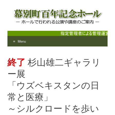
Menu
幕別町百年記念ホール
ホールで行われる公演や講座のご案内
Skip
to
終了
杉山雄二ギャラリ
content
ー展
「ウズベキスタンの日
常と医療」
～シルクロードを歩い