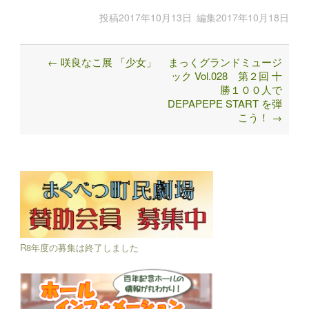
投稿
2017年10月13日
編集
2017年10月18日
←
咲良なこ展 「少女」
まっくグランドミュージ
Post
ック Vol.028 第２回 十
navigation
勝１００人で
DEPAPEPE START を弾
こう！
→
R8年度の募集は終了しました