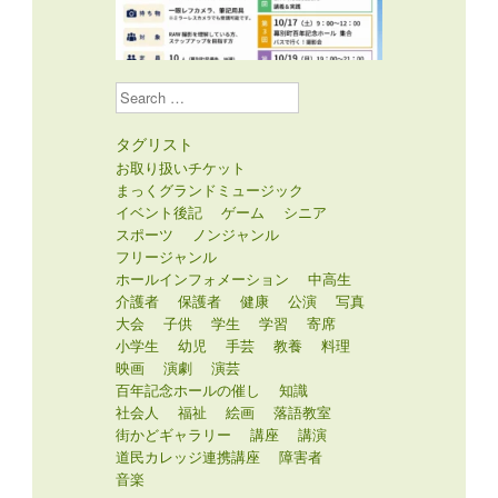
Search
タグリスト
お取り扱いチケット
まっくグランドミュージック
イベント後記
ゲーム
シニア
スポーツ
ノンジャンル
フリージャンル
ホールインフォメーション
中高生
介護者
保護者
健康
公演
写真
大会
子供
学生
学習
寄席
小学生
幼児
手芸
教養
料理
映画
演劇
演芸
百年記念ホールの催し
知識
社会人
福祉
絵画
落語教室
街かどギャラリー
講座
講演
道民カレッジ連携講座
障害者
音楽