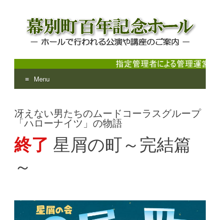
Menu
幕別町百年記念ホール
ホールで行われる公演や講座のご案内
Skip
to
冴えない男たちのムードコーラスグループ
content
「ハローナイツ」の物語
終了
星屑の町～完結篇
～