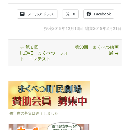
メールアドレス
X
Facebook
投稿
2018年12月13日
編集
2019年2月21日
←
第６回
第30回 まくべつ絵画
Post
I LOVE まくべつ フォ
展
→
navigation
ト コンテスト
R8年度の募集は終了しました