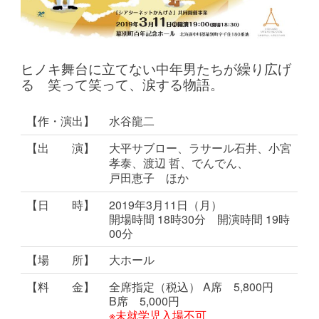
ヒノキ舞台に立てない中年男たちが繰り広げ
る 笑って笑って、涙する物語。
【作・演出】
水谷龍二
【出 演】
大平サブロー、ラサール石井、小宮
孝泰、渡辺 哲、でんでん、
戸田恵子 ほか
【日 時】
2019年3月11日（月）
開場時間 18時30分 開演時間 19時
00分
【場 所】
大ホール
【料 金】
全席指定（税込）
A席 5,800円
B席 5,000円
※未就学児入場不可