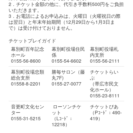
2．チケット金額の他に、代引き手数料500円をご負担
いただきます。
3．お電話によるお申込みは、火曜日（火曜祝日の際
は翌日）と年末年始期間（12月29日から1月3日ま
で）は受け付けておりません。
チケットプレイガイド
幕別町百年記念
幕別町役場住民
幕別町役場札
ホール
係
内支所
0155-56-8600
0155-54-6602
0155-56-2111
幕別町役場忠類
勝毎サロン（藤
チケットらい
総合支所
丸7F)
ぶ
01558-8-2201
0155-27-0077
（帯広市民文
化ホール）
0155-23-8111
音更町文化セン
ローソンチケ
チケットぴあ
ター
ット
（Pｺｰﾄﾞ：490-
0155-31-5215
（Lｺｰﾄﾞ：
419）
12218）