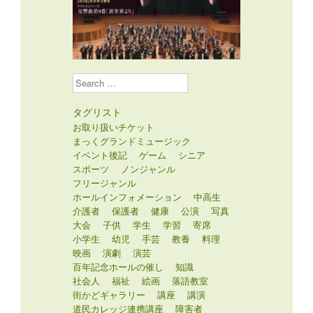
Search
タグリスト
お取り扱いチケット
まっくグランドミュージック
イベント後記
ゲーム
シニア
スポーツ
ノンジャンル
フリージャンル
ホールインフォメーション
中高生
介護者
保護者
健康
公演
写真
大会
子供
学生
学習
寄席
小学生
幼児
手芸
教養
料理
映画
演劇
演芸
百年記念ホールの催し
知識
社会人
福祉
絵画
落語教室
街かどギャラリー
講座
講演
道民カレッジ連携講座
障害者