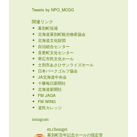
Tweets by NPO_MCGG
関連リンク
幕別町役場
北海道幕別町観光物産協会
北海道文化財団
自治総合センター
音更町文化センター
帯広市民文化ホール
士別市あさひサンライズホール
日本パークゴルフ協会
JA北海道中央会
十勝毎日新聞社
北海道新聞社
FM JAGA
FM WING
道民カレッジ
instagram
m.chougei
幕別町百年記念ホールの指定管