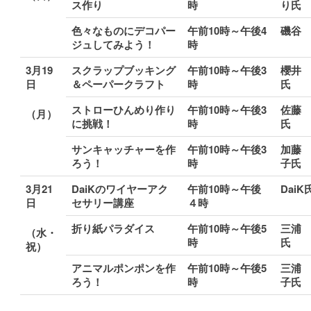
ス作り
時
り氏
色々なものにデコパー
午前10時～午後4
磯谷
ジュしてみよう！
時
3
月19
スクラップブッキング
午前10時～午後3
櫻井
日
＆ペーパークラフト
時
氏
ストローひんめり作り
午前10時～午後3
佐藤
（月）
に挑戦！
時
氏
サンキャッチャーを作
午前10時～午後3
加藤
ろう！
時
子氏
3
月21
DaiK
のワイヤーアク
午前10時～午後
DaiK
日
セサリー講座
４時
折り紙パラダイス
午前10時～午後5
三浦
（水・
時
氏
祝）
アニマルポンポンを作
午前10時～午後5
三浦
ろう！
時
子氏