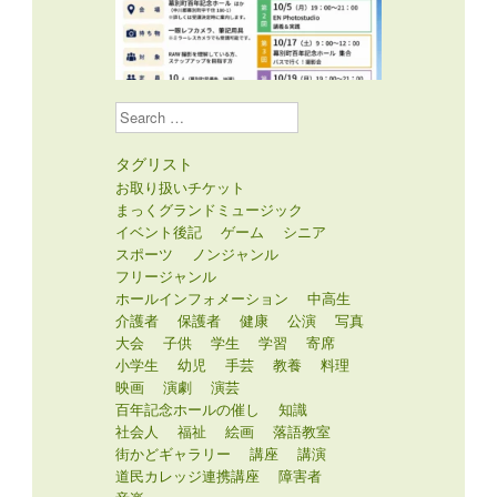
Search
タグリスト
お取り扱いチケット
まっくグランドミュージック
イベント後記
ゲーム
シニア
スポーツ
ノンジャンル
フリージャンル
ホールインフォメーション
中高生
介護者
保護者
健康
公演
写真
大会
子供
学生
学習
寄席
小学生
幼児
手芸
教養
料理
映画
演劇
演芸
百年記念ホールの催し
知識
社会人
福祉
絵画
落語教室
街かどギャラリー
講座
講演
道民カレッジ連携講座
障害者