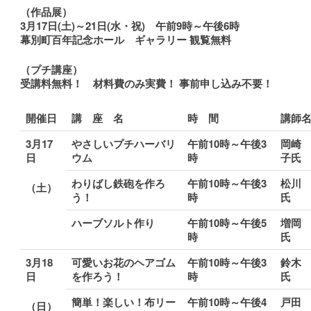
（作品展）
3
月17日(土)～21日(水・祝) 午前9時
～午後6時
幕別町百年記念ホール ギャラリー 観覧無料
（プチ講座）
受講料無料！
材料費のみ実費！ 事前申し込み不要！
開催日
講 座 名
時 間
講師
3
月17
やさしいプチハーバリ
午前10時～午後3
岡崎
日
ウム
時
子氏
わりばし鉄砲を作ろ
午前10時～午後3
松川
（土）
う！
時
氏
ハーブソルト作り
午前10時～午後5
増岡
時
氏
3
月18
可愛いお花のヘアゴム
午前10時～午後3
鈴木
日
を作ろう！
時
氏
簡単！楽しい！布リー
午前10時～午後4
戸田
（日）