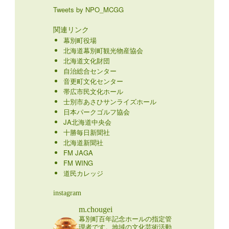
Tweets by NPO_MCGG
関連リンク
幕別町役場
北海道幕別町観光物産協会
北海道文化財団
自治総合センター
音更町文化センター
帯広市民文化ホール
士別市あさひサンライズホール
日本パークゴルフ協会
JA北海道中央会
十勝毎日新聞社
北海道新聞社
FM JAGA
FM WING
道民カレッジ
instagram
m.chougei
幕別町百年記念ホールの指定管
理者です。地域の文化芸術活動