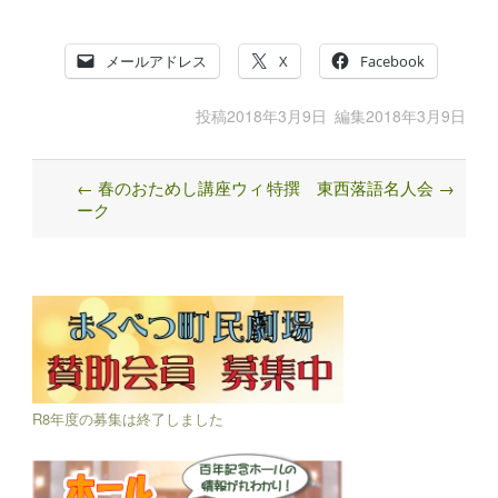
メールアドレス
X
Facebook
投稿
2018年3月9日
編集
2018年3月9日
←
春のおためし講座ウィ
特撰 東西落語名人会
→
Post
ーク
navigation
R8年度の募集は終了しました