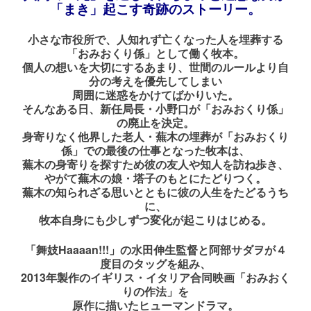
「まき」起こす奇跡のストーリー。
小さな市役所で、人知れず亡くなった人を埋葬する
「おみおくり係」として働く牧本。
個人の想いを大切にするあまり、世間のルールより自
分の考えを優先してしまい
周囲に迷惑をかけてばかりいた。
そんなある日、新任局長・小野口が「おみおくり係」
の廃止を決定。
身寄りなく他界した老人・蕪木の埋葬が「おみおくり
係」での最後の仕事となった牧本は、
蕪木の身寄りを探すため彼の友人や知人を訪ね歩き、
やがて蕪木の娘・塔子のもとにたどりつく。
蕪木の知られざる思いとともに彼の人生をたどるうち
に、
牧本自身にも少しずつ変化が起こりはじめる。
「舞妓Haaaan!!!」の水田伸生監督と阿部サダヲが４
度目のタッグを組み、
2013年製作のイギリス・イタリア合同映画「おみおく
りの作法」を
原作に描いたヒューマンドラマ。