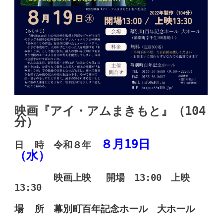
映
画『アイ・アムまきもと』（104
分）
８月19日
日 時 令和８年
（水）
映画上映
開場 13:00 上映
13:30
場 所 幕別町百年記念ホール 大ホール