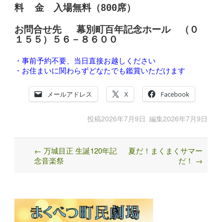
料 金 入場無料（800席）
お問合せ先 幕別町百年記念ホール （０
１５５）５６－８６００
・事前予約不要、当日直接お越しください
・お住まいに関わらずどなたでも鑑賞いただけます
メールアドレス
X
Facebook
投稿
2026年7月9日
編集
2026年7月9日
←
万城目正 生誕120年記
夏だ！まくまくサマー
Post
念音楽祭
だ！
→
navigation