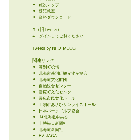
施設マップ
落語教室
資料ダウンロード
X（旧Twitter）
※ログインしてご覧ください
Tweets by NPO_MCGG
関連リンク
幕別町役場
北海道幕別町観光物産協会
北海道文化財団
自治総合センター
音更町文化センター
帯広市民文化ホール
士別市あさひサンライズホール
日本パークゴルフ協会
JA北海道中央会
十勝毎日新聞社
北海道新聞社
FM JAGA