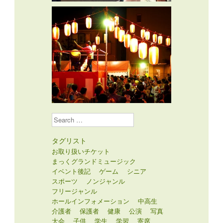
Search
タグリスト
お取り扱いチケット
まっくグランドミュージック
イベント後記
ゲーム
シニア
スポーツ
ノンジャンル
フリージャンル
ホールインフォメーション
中高生
介護者
保護者
健康
公演
写真
大会
子供
学生
学習
寄席