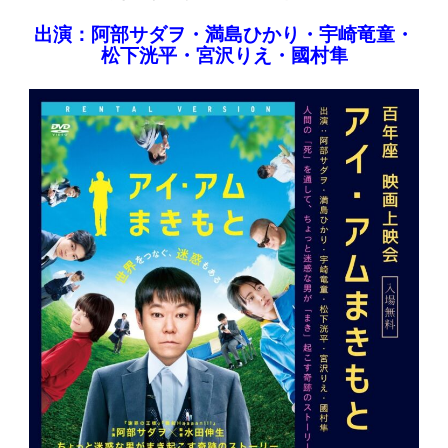
出演：阿部サダヲ・満島ひかり・宇崎竜童・
松下洸平・宮沢りえ・國村隼