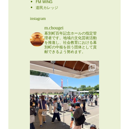
FM WING
道民カレッジ
instagram
m.chougei
幕別町百年記念ホールの指定管
理者です。地域の文化芸術活動
を推進し、社会教育における幕
別町の中核を担う団体として貢
献できるよう努めます。