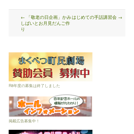
←
「敬老の日企画」かみ
はじめての手話講習会
→
Post
しばいとお月見だんご作
navigation
り
R8年度の募集は終了しました
掲載広告募集中！