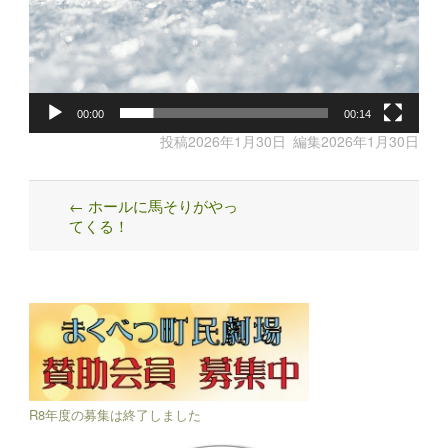
00:00
00:14
投稿
2026年1月30日
編集
2026年1月30日
←
ホールに馬そりがやっ
Post
てくる！
navigation
R8年度の募集は終了しました