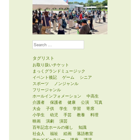
Search
タグリスト
お取り扱いチケット
まっくグランドミュージック
イベント後記
ゲーム
シニア
スポーツ
ノンジャンル
フリージャンル
ホールインフォメーション
中高生
介護者
保護者
健康
公演
写真
大会
子供
学生
学習
寄席
小学生
幼児
手芸
教養
料理
映画
演劇
演芸
百年記念ホールの催し
知識
社会人
福祉
絵画
落語教室
街かどギャラリー
講座
講演