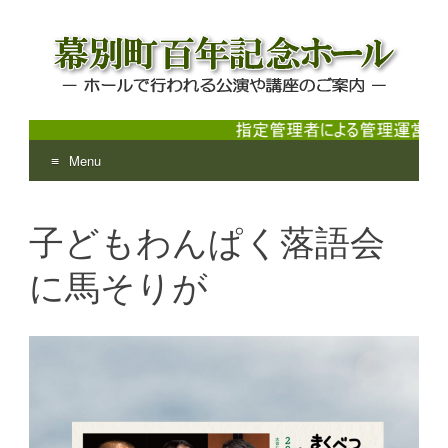
Menu
幕別町百年記念ホール
ホールで行われる公演や講座のご案内
Skip
to
子どもわんぱく落語会
content
に馬そりが
動
画
プ
レ
ー
ヤ