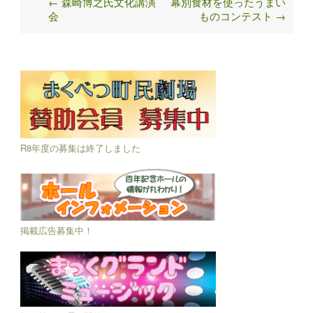
←
森崎博之氏文化講演
幕別食材を使ったうまい
Post
会
ものコンテスト
→
navigation
R8年度の募集は終了しました
掲載広告募集中！