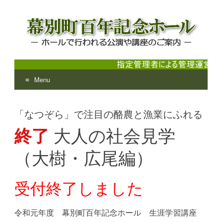
Menu
幕別町百年記念ホール
ホールで行われる公演や講座のご案内
Skip
to
「なつぞら」で注目の酪農と漁業にふれる
content
終了
大人の社会見学
（大樹・広尾編）
受付終了しました
令和元年度 幕別町百年記念ホール 生涯学習講座