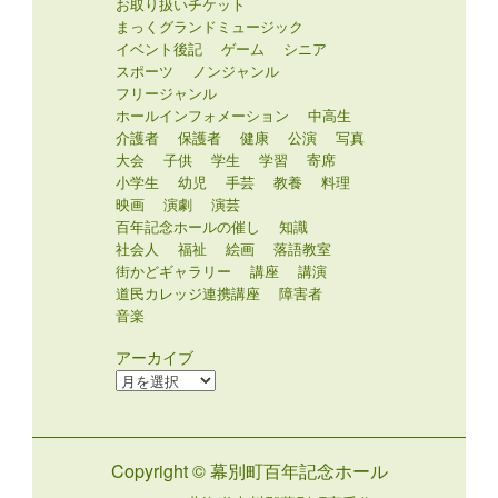
お取り扱いチケット
まっくグランドミュージック
イベント後記
ゲーム
シニア
スポーツ
ノンジャンル
フリージャンル
ホールインフォメーション
中高生
介護者
保護者
健康
公演
写真
大会
子供
学生
学習
寄席
小学生
幼児
手芸
教養
料理
映画
演劇
演芸
百年記念ホールの催し
知識
社会人
福祉
絵画
落語教室
街かどギャラリー
講座
講演
道民カレッジ連携講座
障害者
音楽
アーカイブ
ア
ー
カ
イ
Copyright © 幕別町百年記念ホール
ブ