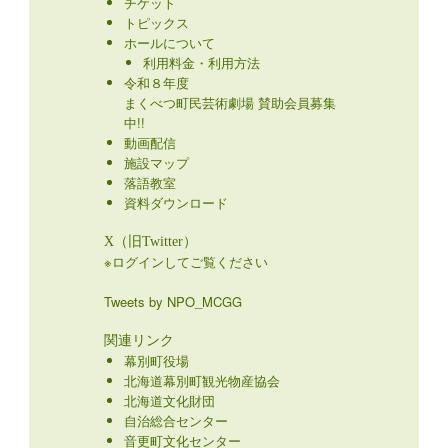
チケット
トピックス
ホールについて
利用料金・利用方法
令和８年度
まくべつ町民芸術劇場 賛助会員募集
中!!
動画配信
施設マップ
落語教室
資料ダウンロード
X（旧Twitter）
※ログインしてご覧ください
Tweets by NPO_MCGG
関連リンク
幕別町役場
北海道幕別町観光物産協会
北海道文化財団
自治総合センター
音更町文化センター