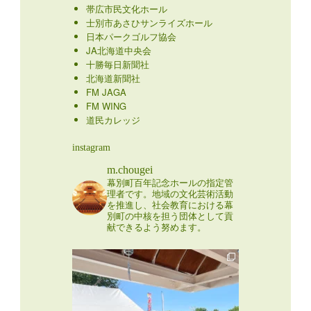
帯広市民文化ホール
士別市あさひサンライズホール
日本パークゴルフ協会
JA北海道中央会
十勝毎日新聞社
北海道新聞社
FM JAGA
FM WING
道民カレッジ
instagram
m.chougei
幕別町百年記念ホールの指定管
理者です。地域の文化芸術活動
を推進し、社会教育における幕
別町の中核を担う団体として貢
献できるよう努めます。