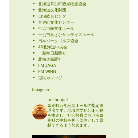
北海道幕別町観光物産協会
北海道文化財団
自治総合センター
音更町文化センター
帯広市民文化ホール
士別市あさひサンライズホール
日本パークゴルフ協会
JA北海道中央会
十勝毎日新聞社
北海道新聞社
FM JAGA
FM WING
道民カレッジ
instagram
m.chougei
幕別町百年記念ホールの指定管
理者です。地域の文化芸術活動
を推進し、社会教育における幕
別町の中核を担う団体として貢
献できるよう努めます。