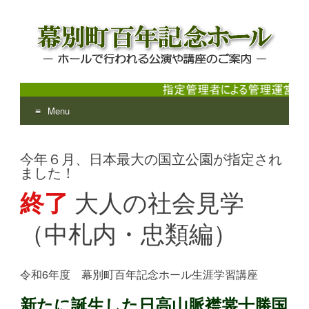
Menu
幕別町百年記念ホール
ホールで行われる公演や講座のご案内
Skip
to
今年６月、日本最大の国立公園が指定され
content
ました！
終了
大人の社会見学
（中札内・忠類編）
令和6年度 幕別町百年記念ホール生涯学習講座
新たに誕生した日高山脈襟裳十勝国