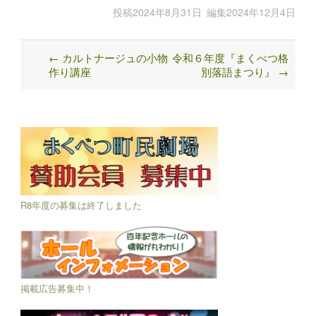
投稿
2024年8月31日
編集
2024年12月4日
←
カルトナージュの小物
令和６年度『まくべつ格
Post
作り講座
別落語まつり』
→
navigation
R8年度の募集は終了しました
掲載広告募集中！