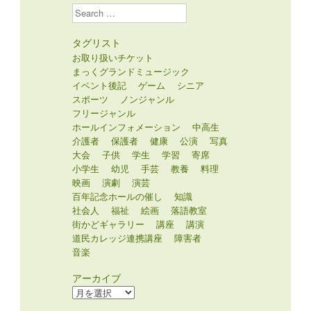
Search
タグリスト
お取り扱いチケット
まっくグランドミュージック
イベント後記
ゲーム
シニア
スポーツ
ノンジャンル
フリージャンル
ホールインフォメーション
中高生
介護者
保護者
健康
公演
写真
大会
子供
学生
学習
寄席
小学生
幼児
手芸
教養
料理
映画
演劇
演芸
百年記念ホールの催し
知識
社会人
福祉
絵画
落語教室
街かどギャラリー
講座
講演
道民カレッジ連携講座
障害者
音楽
アーカイブ
ア
ー