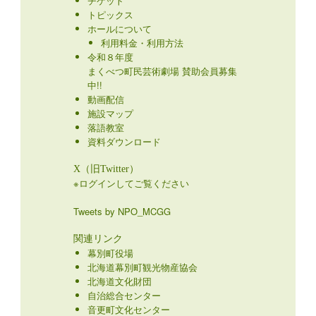
チケット
トピックス
ホールについて
利用料金・利用方法
令和８年度
まくべつ町民芸術劇場 賛助会員募集
中!!
動画配信
施設マップ
落語教室
資料ダウンロード
X（旧Twitter）
※ログインしてご覧ください
Tweets by NPO_MCGG
関連リンク
幕別町役場
北海道幕別町観光物産協会
北海道文化財団
自治総合センター
音更町文化センター