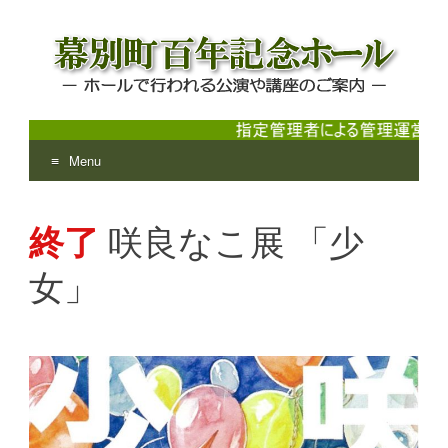
Menu
幕別町百年記念ホール
ホールで行われる公演や講座のご案内
Skip
to
終了
咲良なこ展 「少
content
女」