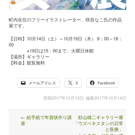
町内在住のフリーイラストレーター、咲良なこ氏の作品
展です。
【日時】10月14日（土）～10月19日（木） 9：00～18：
00
※19日は15：00まで、火曜日休館
【場所】ギャラリー
【料金】観覧無料
メールアドレス
X
Facebook
投稿
2017年10月13日
編集
2017年10月14日
←
絵手紙で年賀状作り講
杉山雄二ギャラリー展
Post
座
「ウズベキスタンの日常
navigation
と医療」