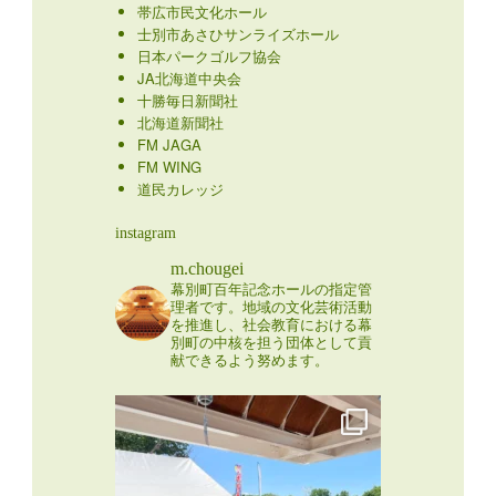
帯広市民文化ホール
士別市あさひサンライズホール
日本パークゴルフ協会
JA北海道中央会
十勝毎日新聞社
北海道新聞社
FM JAGA
FM WING
道民カレッジ
instagram
m.chougei
幕別町百年記念ホールの指定管
理者です。地域の文化芸術活動
を推進し、社会教育における幕
別町の中核を担う団体として貢
献できるよう努めます。