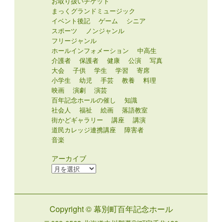
お取り扱いチケット
まっくグランドミュージック
イベント後記
ゲーム
シニア
スポーツ
ノンジャンル
フリージャンル
ホールインフォメーション
中高生
介護者
保護者
健康
公演
写真
大会
子供
学生
学習
寄席
小学生
幼児
手芸
教養
料理
映画
演劇
演芸
百年記念ホールの催し
知識
社会人
福祉
絵画
落語教室
街かどギャラリー
講座
講演
道民カレッジ連携講座
障害者
音楽
アーカイブ
ア
ー
カ
イ
Copyright © 幕別町百年記念ホール
ブ