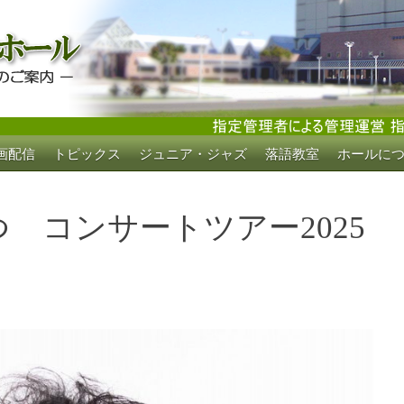
画配信
トピックス
ジュニア・ジャズ
落語教室
ホールに
ホール
 コンサートツアー2025