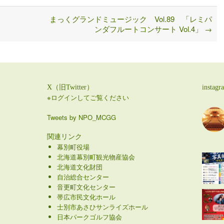
まっくグランドミュージック Vol.89 「レミパ
ンダフルートコンサート Vol.4」
→
X（旧Twitter）
instagr
※ログインしてご覧ください
Tweets by NPO_MCGG
関連リンク
幕別町役場
北海道幕別町観光物産協会
北海道文化財団
自治総合センター
音更町文化センター
帯広市民文化ホール
士別市あさひサンライズホール
日本パークゴルフ協会