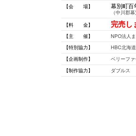
幕別町百
【会 場】
（中川郡幕
完売し
【料 金】
【主 催】
NPO法人
【特別協力】
HBC北海
【企画制作】
ベリーファ
【制作協力】
ダブルス