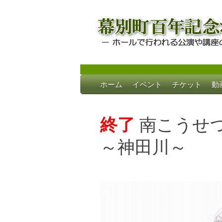
Skip
ホーム
イベント
チケット
動
to
幕別町百年記念
ホールで行われる公演や講座のご案内
content
終了
南こうせつ
～神田川～