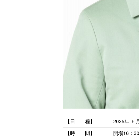
【日 程】
2025年 ６
【時
間】
開場16：3