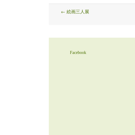
←
絵画三人展
Post
navigation
Facebook