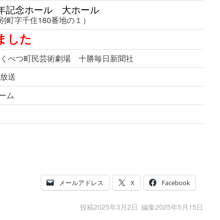
年記念ホール 大ホール
別町字千住180番地の１）
ました
まくべつ町民芸術劇場 十勝毎日新聞社
道放送
ーム
メールアドレス
X
Facebook
投稿
2025年3月2日
編集
2025年5月15日