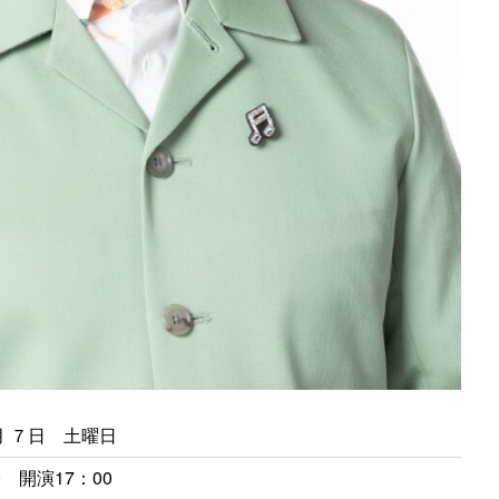
月 ７
日 土
曜日
0
開演17：00