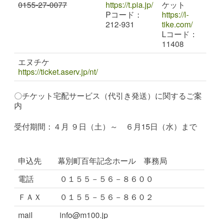
0155-27-0077
https://t.pia.jp/
ケット
Pコード：
https://l-
212-931
tike.com/
Lコード：
11408
エヌチケ
https://ticket.aserv.jp/nt/
〇
チケット宅配サービス（代引き発送）に関するご案
内
受付期間：４月 ９日（土）～ ６月15日（水）まで
申込先
幕別町百年記念ホール 事務局
電話
０１５５－５６－８６００
ＦＡＸ
０１５５－５６－８６０２
mail
info@m100.jp