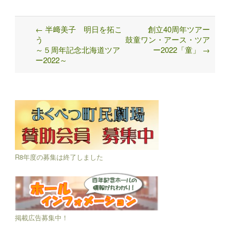
←
半﨑美子 明日を拓こ
創立40周年ツアー
Post
う
鼓童ワン・アース・ツア
navigation
～５周年記念北海道ツア
ー2022「童」
→
ー2022～
R8年度の募集は終了しました
掲載広告募集中！