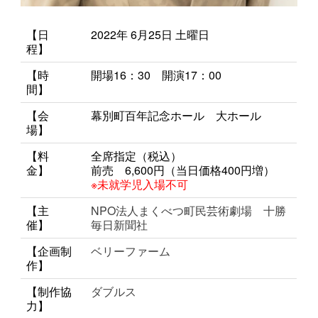
【日
2022年 6月25日 土曜日
程】
【時
開場16：30 開演17：00
間】
【会
幕別町百年記念ホール 大ホール
場】
【料
全席指定（税込）
金】
前売 6,600円（当日価格400円増）
※未就学児入場不可
【主
NPO法人まくべつ町民芸術劇場 十勝
催】
毎日新聞社
【企画制
ベリーファーム
作】
【制作協
ダブルス
力】