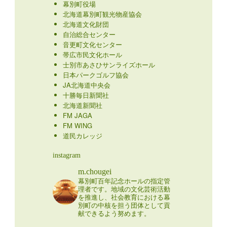
幕別町役場
北海道幕別町観光物産協会
北海道文化財団
自治総合センター
音更町文化センター
帯広市民文化ホール
士別市あさひサンライズホール
日本パークゴルフ協会
JA北海道中央会
十勝毎日新聞社
北海道新聞社
FM JAGA
FM WING
道民カレッジ
instagram
m.chougei
幕別町百年記念ホールの指定管
理者です。地域の文化芸術活動
を推進し、社会教育における幕
別町の中核を担う団体として貢
献できるよう努めます。