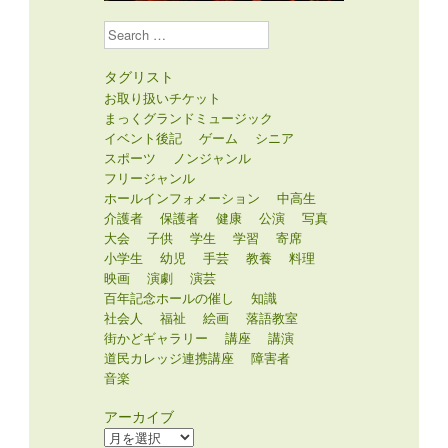
Search
タグリスト
お取り扱いチケット
まっくグランドミュージック
イベント後記
ゲーム
シニア
スポーツ
ノンジャンル
フリージャンル
ホールインフォメーション
中高生
介護者
保護者
健康
公演
写真
大会
子供
学生
学習
寄席
小学生
幼児
手芸
教養
料理
映画
演劇
演芸
百年記念ホールの催し
知識
社会人
福祉
絵画
落語教室
街かどギャラリー
講座
講演
道民カレッジ連携講座
障害者
音楽
アーカイブ
ア