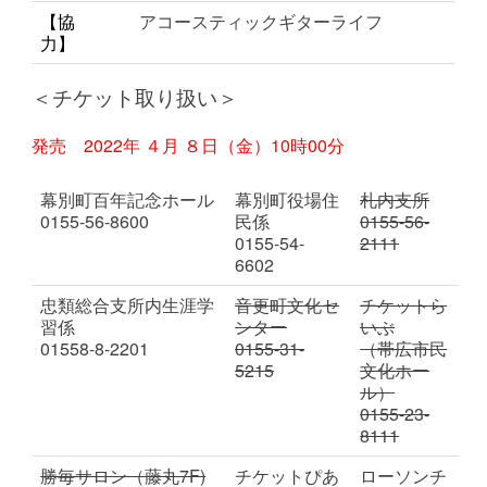
【協
アコースティックギターライフ
力】
＜チケット取り扱い＞
発売 2022年 ４
月 ８日（金）10時00分
幕別町百年記念ホール
幕別町役場住
札内支所
0155-56-8600
民係
0155-56-
0155-54-
2111
6602
忠類総合支所内生涯学
音更町文化セ
チケットら
習係
ンター
いぶ
01558-8-2201
0155-31-
（帯広市民
5215
文化ホー
ル）
0155-23-
8111
勝毎サロン（藤丸7F)
チケットぴあ
ローソンチ