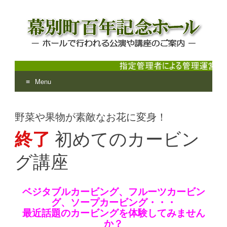
Menu
幕別町百年記念ホール
ホールで行われる公演や講座のご案内
Skip
to
野菜や果物が素敵なお花に変身！
content
終了
初めてのカービン
グ講座
ベジタブルカービング、フルーツカービン
グ、ソープカービング・・・
最近話題のカービングを体験してみません
か？