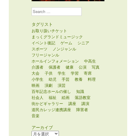
Search
タグリスト
お取り扱いチケット
まっくグランドミュージック
イベント後記
ゲーム
シニア
スポーツ
ノンジャンル
フリージャンル
ホールインフォメーション
中高生
介護者
保護者
健康
公演
写真
大会
子供
学生
学習
寄席
小学生
幼児
手芸
教養
料理
映画
演劇
演芸
百年記念ホールの催し
知識
社会人
福祉
絵画
落語教室
街かどギャラリー
講座
講演
道民カレッジ連携講座
障害者
音楽
アーカイブ
ア