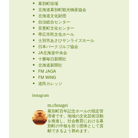
幕別町役場
北海道幕別町観光物産協会
北海道文化財団
自治総合センター
音更町文化センター
帯広市民文化ホール
士別市あさひサンライズホール
日本パークゴルフ協会
JA北海道中央会
十勝毎日新聞社
北海道新聞社
FM JAGA
FM WING
道民カレッジ
instagram
m.chougei
幕別町百年記念ホールの指定管
理者です。地域の文化芸術活動
を推進し、社会教育における幕
別町の中核を担う団体として貢
献できるよう努めます。