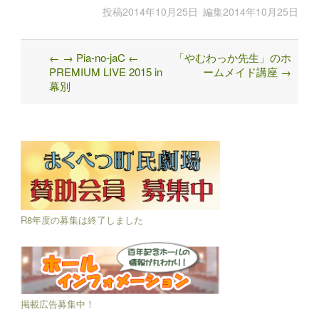
投稿
2014年10月25日
編集
2014年10月25日
←
→ Pia-no-jaC ←
「やむわっか先生」のホ
Post
PREMIUM LIVE 2015 in
ームメイド講座
→
navigation
幕別
R8年度の募集は終了しました
掲載広告募集中！