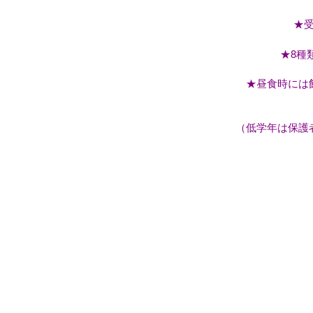
★
★8種
★昼食時には
（低学年は保護者同伴