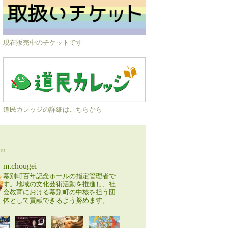
現在販売中のチケットです
道民カレッジの詳細はこちらから
am
m.chougei
幕別町百年記念ホールの指定管理者で
す。地域の文化芸術活動を推進し、社
会教育における幕別町の中核を担う団
体として貢献できるよう努めます。