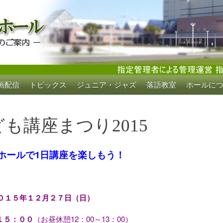
画配信
トピックス
ジュニア・ジャズ
落語教室
ホールに
ホール
も講座まつり2015
ホールで1日講座を楽しもう！
０１５年１２月２７日（日）
１５：００
（お昼休憩12：00～13：00）