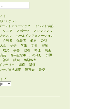
スト
扱いチケット
グランドミュージック
イベント後記
シニア
スポーツ
ノンジャンル
ジャンル
ホールインフォメーション
介護者
保護者
健康
公演
大会
子供
学生
学習
寄席
幼児
手芸
教養
料理
映画
演芸
百年記念ホールの催し
知識
福祉
絵画
落語教室
ギャラリー
講座
講演
レッジ連携講座
障害者
音楽
イブ