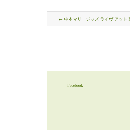
←
中本マリ ジャズ ライヴ アット 
Post
navigation
Facebook