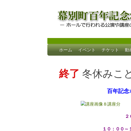
Skip
ホーム
イベント
チケット
動
to
幕別町百年記念
ホールで行われる公演や講座のご案内
content
終了
冬休みこど
百年記念
２
１０：００～