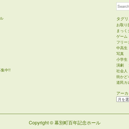
Search
ル
タグリ
お取り
まっく
ゲーム
フリー
中高生
写真
小学生
演劇
集中!!
社会人
街かど
道民カ
アーカ
ア
ー
カ
イ
Copyright © 幕別町百年記念ホール
ブ