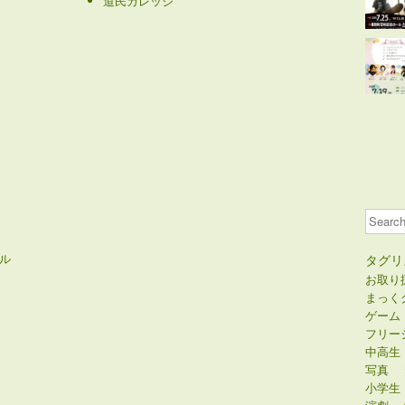
道民カレッジ
Search
ル
タグリ
お取り
まっく
ゲーム
フリー
中高生
写真
小学生