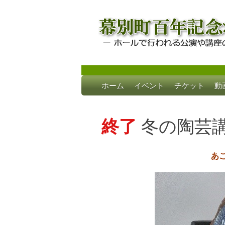
Skip
ホーム
イベント
チケット
動
to
幕別町百年記念
ホールで行われる公演や講座のご案内
content
終了
冬の陶芸
あ