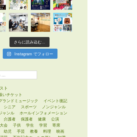
さらに読み込む...
Instagram でフォロー
スト
扱いチケット
グランドミュージック
イベント後記
シニア
スポーツ
ノンジャンル
ジャンル
ホールインフォメーション
介護者
保護者
健康
公演
大会
子供
学生
学習
寄席
幼児
手芸
教養
料理
映画