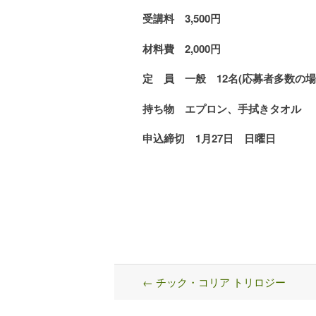
受講料
3,500
円
材料費
2,000
円
定 員
一般 12名
(
応募者多数の場
持ち物
エプロン、手拭きタオル
申込締切
1月27日 日曜日
←
チック・コリア トリロジー
Post
navigation