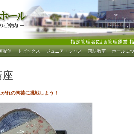
画配信
トピックス
ジュニア・ジャズ
落語教室
ホールに
ホール
講座
こがれの陶芸に挑戦しよう！