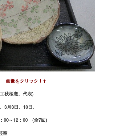
画像をクリック！↑
エ秋桜窯」代表)
日、3月3日、10日、
：
00
～
12
：
00
(全7回)
芸室