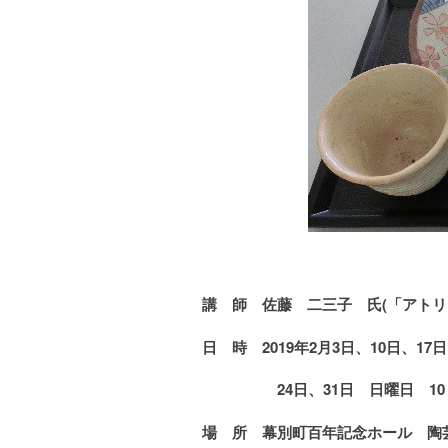
講 師
佐藤 二三子 氏
(
「アトリ
日 時
2019
年2
月
3
日
、10日、17
24
日、31日 日曜日 10
場 所
幕別町百年記念ホール 陶