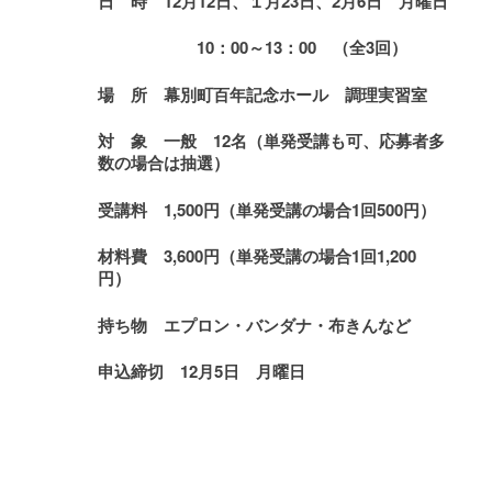
日 時
12
月
12
日
、１月23日、2月6日
月
曜日
10：00
～
13
：00 （全3回）
場 所 幕別町百年記念ホール 調理実習室
対 象 一般 12名
（単発受講も可、応募者多
数の場合は抽選）
受講料
1,500
円
（単発受講の場合1回500円）
材料費 3,600円
（単発受講の場合1回1,200
円）
持ち物 エプロン・バンダナ・布きんなど
申込締切
12
月
5
日
月
曜日