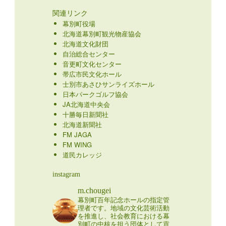
関連リンク
幕別町役場
北海道幕別町観光物産協会
北海道文化財団
自治総合センター
音更町文化センター
帯広市民文化ホール
士別市あさひサンライズホール
日本パークゴルフ協会
JA北海道中央会
十勝毎日新聞社
北海道新聞社
FM JAGA
FM WING
道民カレッジ
instagram
m.chougei
幕別町百年記念ホールの指定管
理者です。地域の文化芸術活動
を推進し、社会教育における幕
別町の中核を担う団体として貢