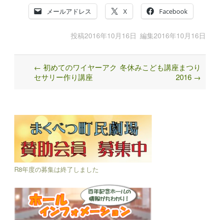
メールアドレス
X
Facebook
投稿
2016年10月16日
編集
2016年10月16日
←
初めてのワイヤーアク
冬休みこども講座まつり
Post
セサリー作り講座
2016
→
navigation
R8年度の募集は終了しました