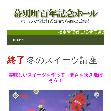
Menu
幕別町百年記念ホール
ホールで行われる公演や講座のご案内
Skip
to
終了
冬のスイーツ講座
content
美味しいスイーツを作って 寒さを吹き飛ば
そう！