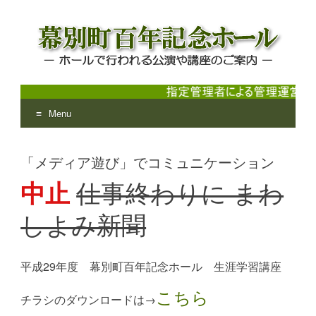
Menu
幕別町百年記念ホール
ホールで行われる公演や講座のご案内
Skip
to
「メディア遊び」でコミュニケーション
content
中止
仕事終わりに まわ
しよみ新聞
平成29年度 幕別町百年記念ホール 生涯学習講座
こちら
チラシのダウンロードは→