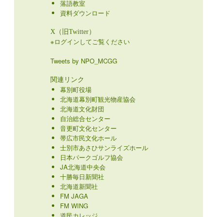
落語教室
資料ダウンロード
X（旧Twitter）
※ログインしてご覧ください
Tweets by NPO_MCGG
関連リンク
幕別町役場
北海道幕別町観光物産協会
北海道文化財団
自治総合センター
音更町文化センター
帯広市民文化ホール
士別市あさひサンライズホール
日本パークゴルフ協会
JA北海道中央会
十勝毎日新聞社
北海道新聞社
FM JAGA
FM WING
道民カレッジ