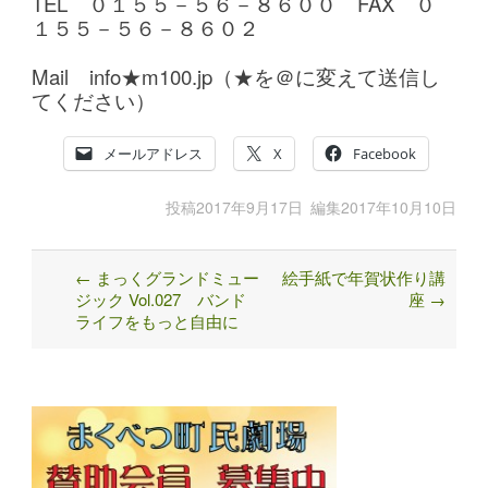
TEL ０１５５－５６－８６００ FAX ０
１５５－５６－８６０２
Mail info★m100.jp（★を＠に変えて送信し
てください）
メールアドレス
X
Facebook
投稿
2017年9月17日
編集
2017年10月10日
←
まっくグランドミュー
絵手紙で年賀状作り講
Post
ジック Vol.027 バンド
座
→
navigation
ライフをもっと自由に