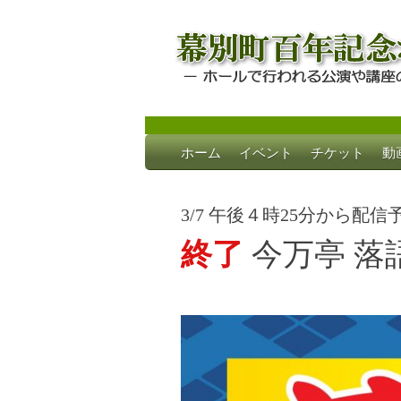
Skip
ホーム
イベント
チケット
動
to
幕別町百年記念
ホールで行われる公演や講座のご案内
content
3/7 午後４時25分から配信
終了
今万亭 落