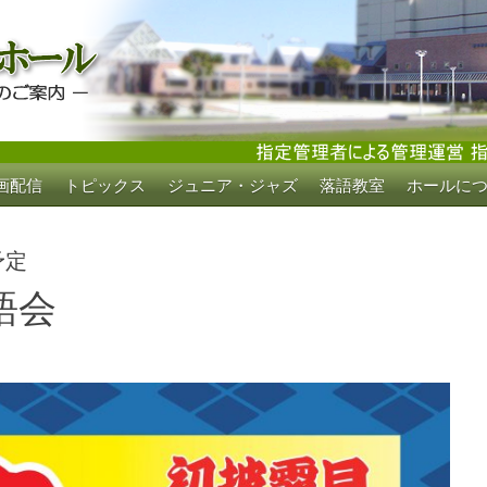
画配信
トピックス
ジュニア・ジャズ
落語教室
ホールに
ホール
予定
語会