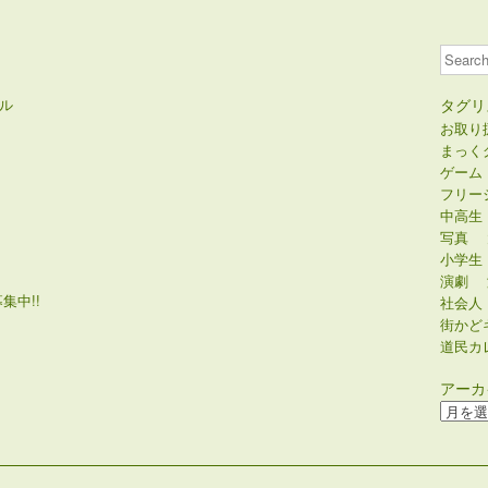
Search
ル
タグリ
お取り
まっく
ゲーム
フリー
中高生
写真
小学生
演劇
集中!!
社会人
街かど
道民カ
アーカ
ア
ー
カ
イ