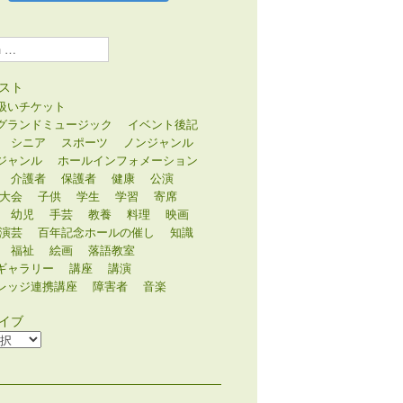
スト
扱いチケット
グランドミュージック
イベント後記
シニア
スポーツ
ノンジャンル
ジャンル
ホールインフォメーション
介護者
保護者
健康
公演
大会
子供
学生
学習
寄席
幼児
手芸
教養
料理
映画
演芸
百年記念ホールの催し
知識
福祉
絵画
落語教室
ギャラリー
講座
講演
レッジ連携講座
障害者
音楽
イブ