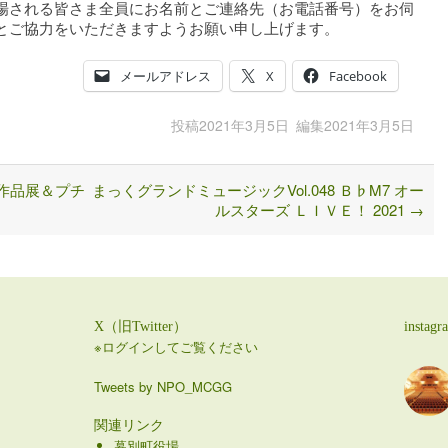
場される皆さま全員にお名前とご連絡先（お電話番号）をお伺
とご協力をいただきますようお願い申し上げます。
メールアドレス
X
Facebook
投稿
2021年3月5日
編集
2021年3月5日
作品展＆プチ
まっくグランドミュージックVol.048 Ｂ♭M7 オー
ルスターズ ＬＩＶＥ！ 2021
→
X（旧Twitter）
instagr
※ログインしてご覧ください
Tweets by NPO_MCGG
関連リンク
幕別町役場