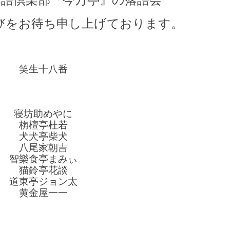
びをお待ち申し上げております。
笑生十八番
寝坊助めやに
栴檀亭杜若
犬犬亭柴犬
八尾家朝吉
智樂食亭まみぃ
猫鈴亭花談
道東亭ジョン太
黄金屋一一