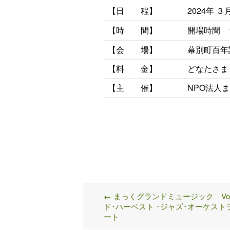
【日 程】
2024年 
【時
間】
開場時間 
【会 場】
幕別町百年
【料 金】
どなたさま
【主 催】
NPO法人
←
まっくグランドミュージック Vol
Post
ド･ハーベスト ･ジャズ･オーケスト
navigation
ート