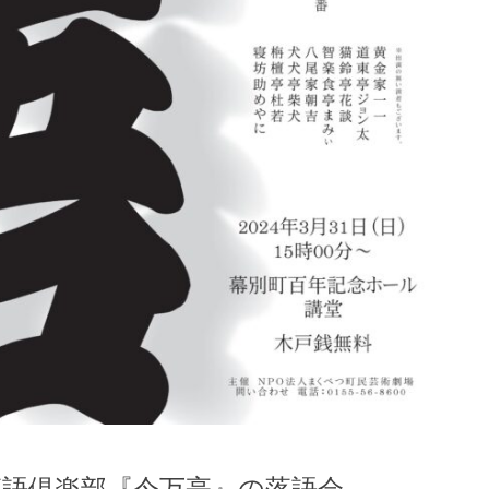
語倶楽部『今万亭』の落語会