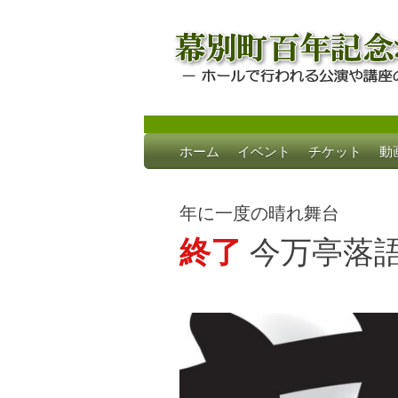
Skip
ホーム
イベント
チケット
動
to
幕別町百年記念
ホールで行われる公演や講座のご案内
content
年に一度の晴れ舞台
終了
今万亭落