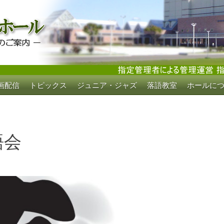
画配信
トピックス
ジュニア・ジャズ
落語教室
ホールに
ホール
語会