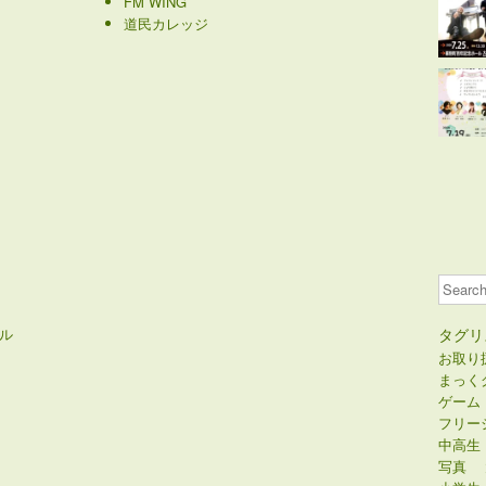
FM WING
道民カレッジ
Search
ル
タグリ
お取り
まっく
ゲーム
フリー
中高生
写真