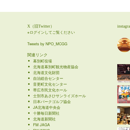
X（旧Twitter）
instagr
※ログインしてご覧ください
Tweets by NPO_MCGG
関連リンク
幕別町役場
北海道幕別町観光物産協会
北海道文化財団
自治総合センター
音更町文化センター
帯広市民文化ホール
士別市あさひサンライズホール
日本パークゴルフ協会
JA北海道中央会
十勝毎日新聞社
北海道新聞社
FM JAGA