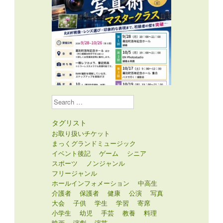
Search
タグリスト
お取り扱いチケット
まっくグランドミュージック
イベント後記
ゲーム
シニア
スポーツ
ノンジャンル
フリージャンル
ホールインフォメーション
中高生
介護者
保護者
健康
公演
写真
大会
子供
学生
学習
寄席
小学生
幼児
手芸
教養
料理
映画
演劇
演芸