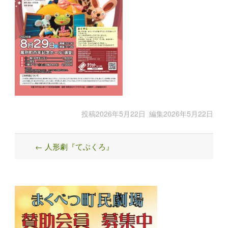
投稿
2026年5月22日
編集
2026年5月22日
←
人形劇『てぶくろ』
Post
navigation